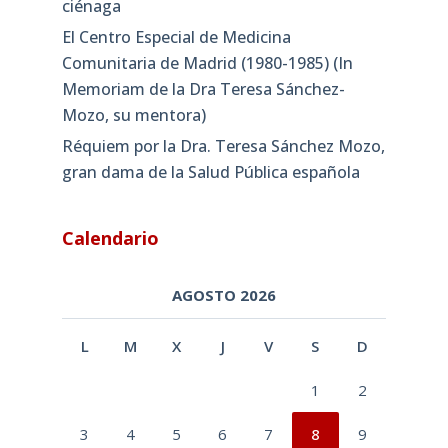
ciénaga
El Centro Especial de Medicina
Comunitaria de Madrid (1980-1985) (In
Memoriam de la Dra Teresa Sánchez-
Mozo, su mentora)
Réquiem por la Dra. Teresa Sánchez Mozo,
gran dama de la Salud Pública española
Calendario
AGOSTO 2026
L
M
X
J
V
S
D
1
2
3
4
5
6
7
8
9