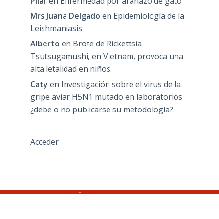
Pilar
en
Enfermedad por arañazo de gato
Mrs Juana Delgado
en
Epidemiología de la
Leishmaniasis
Alberto
en
Brote de Rickettsia
Tsutsugamushi, en Vietnam, provoca una
alta letalidad en niños.
Caty
en
Investigación sobre el virus de la
gripe aviar H5N1 mutado en laboratorios
¿debe o no publicarse su metodología?
Acceder
TÉRMINOS DE USO
PREGUNTAS FRECUENTES
POLÍTICA PRIVACIDAD
AVISO LEGAL