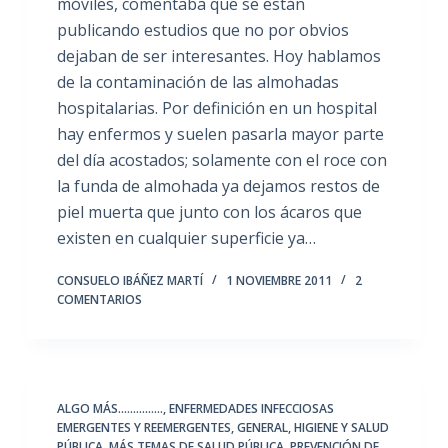
móviles, comentaba que se están
publicando estudios que no por obvios
dejaban de ser interesantes. Hoy hablamos
de la contaminación de las almohadas
hospitalarias. Por definición en un hospital
hay enfermos y suelen pasarla mayor parte
del día acostados; solamente con el roce con
la funda de almohada ya dejamos restos de
piel muerta que junto con los ácaros que
existen en cualquier superficie ya…
CONSUELO IBÁÑEZ MARTÍ
1 NOVIEMBRE 2011
2
COMENTARIOS
ALGO MÁS...............
,
ENFERMEDADES INFECCIOSAS
EMERGENTES Y REEMERGENTES
,
GENERAL
,
HIGIENE Y SALUD
PÚBLICA
,
MÁS TEMAS DE SALUD PÚBLICA
,
PREVENCIÓN DE