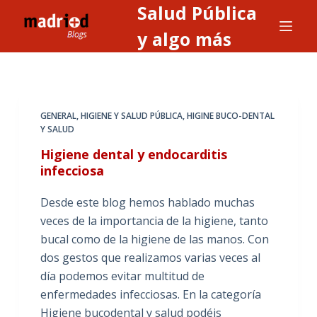
Salud Pública
S
a
y algo más
l
t
a
r
GENERAL
,
HIGIENE Y SALUD PÚBLICA
,
HIGINE BUCO-DENTAL
a
Y SALUD
l
Higiene dental y endocarditis
c
infecciosa
o
n
Desde este blog hemos hablado muchas
t
veces de la importancia de la higiene, tanto
e
bucal como de la higiene de las manos. Con
n
dos gestos que realizamos varias veces al
i
día podemos evitar multitud de
d
enfermedades infecciosas. En la categoría
o
Higiene bucodental y salud podéis