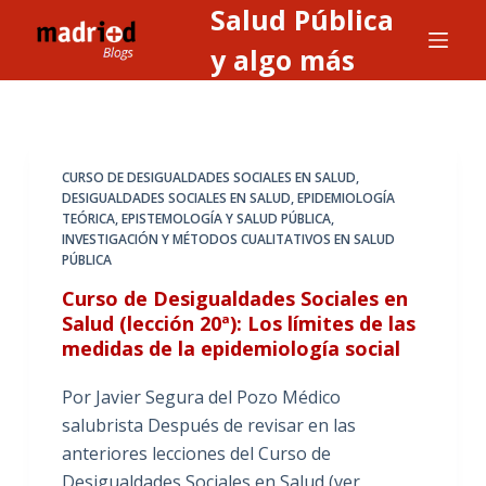
Salud Pública
S
a
y algo más
l
t
a
r
CURSO DE DESIGUALDADES SOCIALES EN SALUD
,
a
DESIGUALDADES SOCIALES EN SALUD
,
EPIDEMIOLOGÍA
TEÓRICA
,
EPISTEMOLOGÍA Y SALUD PÚBLICA
,
l
INVESTIGACIÓN Y MÉTODOS CUALITATIVOS EN SALUD
c
PÚBLICA
o
Curso de Desigualdades Sociales en
n
Salud (lección 20ª): Los límites de las
t
medidas de la epidemiología social
e
n
Por Javier Segura del Pozo Médico
i
salubrista Después de revisar en las
d
anteriores lecciones del Curso de
o
Desigualdades Sociales en Salud (ver