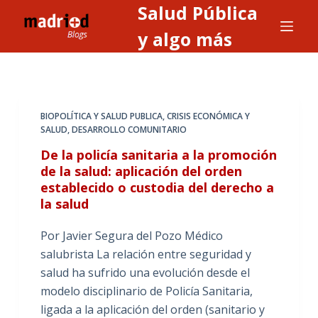
Salud Pública
S
a
y algo más
l
t
a
r
BIOPOLÍTICA Y SALUD PUBLICA
,
CRISIS ECONÓMICA Y
a
SALUD
,
DESARROLLO COMUNITARIO
l
De la policía sanitaria a la promoción
c
de la salud: aplicación del orden
o
establecido o custodia del derecho a
n
la salud
t
Por Javier Segura del Pozo Médico
e
salubrista La relación entre seguridad y
n
salud ha sufrido una evolución desde el
i
modelo disciplinario de Policía Sanitaria,
d
ligada a la aplicación del orden (sanitario y
o