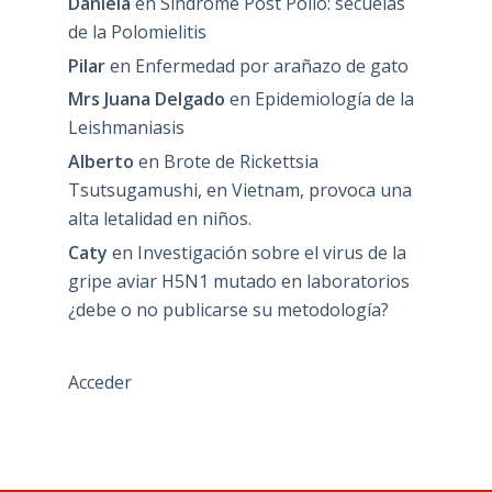
Daniela
en
Síndrome Post Polio: secuelas
de la Polomielitis
Pilar
en
Enfermedad por arañazo de gato
Mrs Juana Delgado
en
Epidemiología de la
Leishmaniasis
Alberto
en
Brote de Rickettsia
Tsutsugamushi, en Vietnam, provoca una
alta letalidad en niños.
Caty
en
Investigación sobre el virus de la
gripe aviar H5N1 mutado en laboratorios
¿debe o no publicarse su metodología?
Acceder