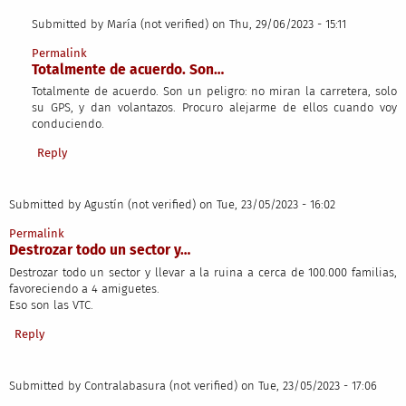
Submitted by
María (not verified)
on Thu, 29/06/2023 - 15:11
In reply to
Vinieron como que eran el…
by
Juan Carlos (not verified)
Permalink
Totalmente de acuerdo. Son…
Totalmente de acuerdo. Son un peligro: no miran la carretera, solo
su GPS, y dan volantazos. Procuro alejarme de ellos cuando voy
conduciendo.
Reply
Submitted by
Agustín (not verified)
on Tue, 23/05/2023 - 16:02
Permalink
Destrozar todo un sector y…
Destrozar todo un sector y llevar a la ruina a cerca de 100.000 familias,
favoreciendo a 4 amiguetes.
Eso son las VTC.
Reply
Submitted by
Contralabasura (not verified)
on Tue, 23/05/2023 - 17:06