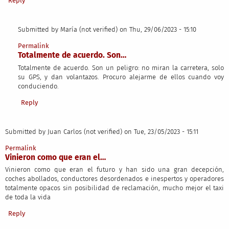
Reply
Submitted by
María (not verified)
on Thu, 29/06/2023 - 15:10
In reply to
Vinieron como que eran la…
by
Juan Carlos (not verified)
Permalink
Totalmente de acuerdo. Son…
Totalmente de acuerdo. Son un peligro: no miran la carretera, solo
su GPS, y dan volantazos. Procuro alejarme de ellos cuando voy
conduciendo.
Reply
Submitted by
Juan Carlos (not verified)
on Tue, 23/05/2023 - 15:11
Permalink
Vinieron como que eran el…
Vinieron como que eran el futuro y han sido una gran decepción,
coches abollados, conductores desordenados e inespertos y operadores
totalmente opacos sin posibilidad de reclamación, mucho mejor el taxi
de toda la vida
Reply