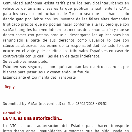
Comunidad autónoma exista tarifa para los servicios.interurbanos en
vehículos de turismo y esa es la que publican anualmente la CAM...
para los servicios interurbanos de Taxi.. o sea que les han estado
dando gato por liebre con los inventos de las falsas altas demandas
triplicado precios que no podían hacer conforme a la ley pero que con
su Marketing les han vendido en los medios de comunicación y que se
deben comer con patatas porque al descargarse las aplicaciones han
renunciado a parte de sus derechos como usuarios lo que son
cláusulas abusivas. Les exime de la responsabilidad de todo lo que
ocurre en el viaje y de acudir a los tribunales Españoles en caso de
controversia con lo cual , les dejan de tacto indefensos.
Su estudio es incompleto.
Estudien sus seguros, el por qué cambian las matrículas azules por
blancas para pasar las ITV cometiendo un fraude...
Estamos ante el top manta del Transporte
Reply
Submitted by
M.Mar (not verified)
on Tue, 23/05/2023 - 09:52
Permalink
La VTC es una autorización…
La VTC es una autorización del Estado paea hacer transporte
interurbano entre Comunidades Autónomas que ha sido usada en