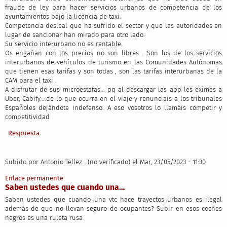
fraude de ley para hacer servicios urbanos de competencia de los
ayuntamientos bajo la licencia de taxi.
Competencia desleal que ha sufrido el sector y que las autoridades en
lugar de sancionar han mirado para otro lado.
Su servicio interurbano no es rentable.
Os engañan con los precios no son libres . Son los de los servicios
interurbanos de vehículos de turismo en las Comunidades Autónomas
que tienen esas tarifas y son todas , son las tarifas interurbanas de la
CAM para el taxi .
A disfrutar de sus microestafas... pq al descargar las app les eximes a
Uber, Cabify....de lo que ocurra en el viaje y renunciais a los tribunales
Españoles dejándote indefenso. A eso vosotros lo llamáis competir y
competitividad
Respuesta
Subido por
Antonio Tellez… (no verificado)
el Mar, 23/05/2023 - 11:30
Enlace permanente
Saben ustedes que cuando una…
Saben ustedes que cuando una vtc hace trayectos urbanos es ilegal
además de que no llevan seguro de ocupantes? Subir en esos coches
negros es una ruleta rusa