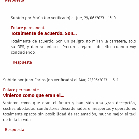
Respuesta
Subido por
María (no verificado)
el Jue, 29/06/2023 - 15:10
En respuesta a
Vinieron como que eran la…
por
Juan Carlos (no verifi
Enlace permanente
Totalmente de acuerdo. Son…
Totalmente de acuerdo. Son un peligro: no miran la carretera, solo
su GPS, y dan volantazos. Procuro alejarme de ellos cuando voy
conduciendo.
Respuesta
Subido por
Juan Carlos (no verificado)
el Mar, 23/05/2023 - 15:11
Enlace permanente
Vinieron como que eran el…
Vinieron como que eran el futuro y han sido una gran decepción,
coches abollados, conductores desordenados e inespertos y operadores
totalmente opacos sin posibilidad de reclamación, mucho mejor el taxi
de toda la vida
Respuesta