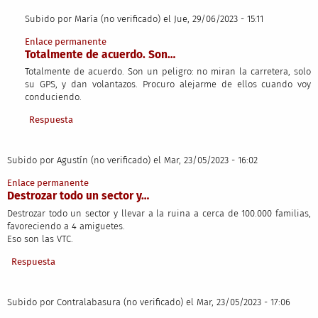
Subido por
María (no verificado)
el Jue, 29/06/2023 - 15:11
En respuesta a
Vinieron como que eran el…
por
Juan Carlos (no verifi
Enlace permanente
Totalmente de acuerdo. Son…
Totalmente de acuerdo. Son un peligro: no miran la carretera, solo
su GPS, y dan volantazos. Procuro alejarme de ellos cuando voy
conduciendo.
Respuesta
Subido por
Agustín (no verificado)
el Mar, 23/05/2023 - 16:02
Enlace permanente
Destrozar todo un sector y…
Destrozar todo un sector y llevar a la ruina a cerca de 100.000 familias,
favoreciendo a 4 amiguetes.
Eso son las VTC.
Respuesta
Subido por
Contralabasura (no verificado)
el Mar, 23/05/2023 - 17:06