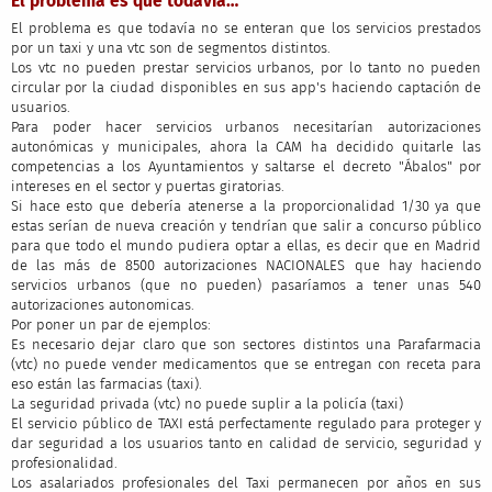
El problema es que todavía…
El problema es que todavía no se enteran que los servicios prestados
por un taxi y una vtc son de segmentos distintos.
Los vtc no pueden prestar servicios urbanos, por lo tanto no pueden
circular por la ciudad disponibles en sus app's haciendo captación de
usuarios.
Para poder hacer servicios urbanos necesitarían autorizaciones
autonómicas y municipales, ahora la CAM ha decidido quitarle las
competencias a los Ayuntamientos y saltarse el decreto "Ábalos" por
intereses en el sector y puertas giratorias.
Si hace esto que debería atenerse a la proporcionalidad 1/30 ya que
estas serían de nueva creación y tendrían que salir a concurso público
para que todo el mundo pudiera optar a ellas, es decir que en Madrid
de las más de 8500 autorizaciones NACIONALES que hay haciendo
servicios urbanos (que no pueden) pasaríamos a tener unas 540
autorizaciones autonomicas.
Por poner un par de ejemplos:
Es necesario dejar claro que son sectores distintos una Parafarmacia
(vtc) no puede vender medicamentos que se entregan con receta para
eso están las farmacias (taxi).
La seguridad privada (vtc) no puede suplir a la policía (taxi)
El servicio público de TAXI está perfectamente regulado para proteger y
dar seguridad a los usuarios tanto en calidad de servicio, seguridad y
profesionalidad.
Los asalariados profesionales del Taxi permanecen por años en sus