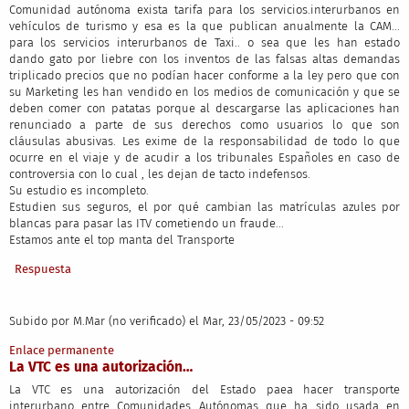
Comunidad autónoma exista tarifa para los servicios.interurbanos en
vehículos de turismo y esa es la que publican anualmente la CAM...
para los servicios interurbanos de Taxi.. o sea que les han estado
dando gato por liebre con los inventos de las falsas altas demandas
triplicado precios que no podían hacer conforme a la ley pero que con
su Marketing les han vendido en los medios de comunicación y que se
deben comer con patatas porque al descargarse las aplicaciones han
renunciado a parte de sus derechos como usuarios lo que son
cláusulas abusivas. Les exime de la responsabilidad de todo lo que
ocurre en el viaje y de acudir a los tribunales Españoles en caso de
controversia con lo cual , les dejan de tacto indefensos.
Su estudio es incompleto.
Estudien sus seguros, el por qué cambian las matrículas azules por
blancas para pasar las ITV cometiendo un fraude...
Estamos ante el top manta del Transporte
Respuesta
Subido por
M.Mar (no verificado)
el Mar, 23/05/2023 - 09:52
Enlace permanente
La VTC es una autorización…
La VTC es una autorización del Estado paea hacer transporte
interurbano entre Comunidades Autónomas que ha sido usada en