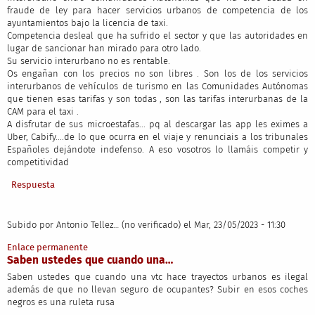
fraude de ley para hacer servicios urbanos de competencia de los
ayuntamientos bajo la licencia de taxi.
Competencia desleal que ha sufrido el sector y que las autoridades en
lugar de sancionar han mirado para otro lado.
Su servicio interurbano no es rentable.
Os engañan con los precios no son libres . Son los de los servicios
interurbanos de vehículos de turismo en las Comunidades Autónomas
que tienen esas tarifas y son todas , son las tarifas interurbanas de la
CAM para el taxi .
A disfrutar de sus microestafas... pq al descargar las app les eximes a
Uber, Cabify....de lo que ocurra en el viaje y renunciais a los tribunales
Españoles dejándote indefenso. A eso vosotros lo llamáis competir y
competitividad
Respuesta
Subido por
Antonio Tellez… (no verificado)
el Mar, 23/05/2023 - 11:30
Enlace permanente
Saben ustedes que cuando una…
Saben ustedes que cuando una vtc hace trayectos urbanos es ilegal
además de que no llevan seguro de ocupantes? Subir en esos coches
negros es una ruleta rusa