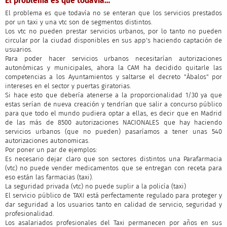
El problema es que todavía…
El problema es que todavía no se enteran que los servicios prestados
por un taxi y una vtc son de segmentos distintos.
Los vtc no pueden prestar servicios urbanos, por lo tanto no pueden
circular por la ciudad disponibles en sus app's haciendo captación de
usuarios.
Para poder hacer servicios urbanos necesitarían autorizaciones
autonómicas y municipales, ahora la CAM ha decidido quitarle las
competencias a los Ayuntamientos y saltarse el decreto "Ábalos" por
intereses en el sector y puertas giratorias.
Si hace esto que debería atenerse a la proporcionalidad 1/30 ya que
estas serían de nueva creación y tendrían que salir a concurso público
para que todo el mundo pudiera optar a ellas, es decir que en Madrid
de las más de 8500 autorizaciones NACIONALES que hay haciendo
servicios urbanos (que no pueden) pasaríamos a tener unas 540
autorizaciones autonomicas.
Por poner un par de ejemplos:
Es necesario dejar claro que son sectores distintos una Parafarmacia
(vtc) no puede vender medicamentos que se entregan con receta para
eso están las farmacias (taxi).
La seguridad privada (vtc) no puede suplir a la policía (taxi)
El servicio público de TAXI está perfectamente regulado para proteger y
dar seguridad a los usuarios tanto en calidad de servicio, seguridad y
profesionalidad.
Los asalariados profesionales del Taxi permanecen por años en sus