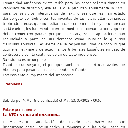
Comunidad autónoma exista tarifa para los servicios.interurbanos en
vehículos de turismo y esa es la que publican anualmente la CAM...
para los servicios interurbanos de Taxi.. o sea que les han estado
dando gato por liebre con los inventos de las falsas altas demandas
triplicado precios que no podían hacer conforme a la ley pero que con
su Marketing les han vendido en los medios de comunicación y que se
deben comer con patatas porque al descargarse las aplicaciones han
renunciado a parte de sus derechos como usuarios lo que son
cláusulas abusivas. Les exime de la responsabilidad de todo lo que
ocurre en el viaje y de acudir a los tribunales Españoles en caso de
controversia con lo cual , les dejan de tacto indefensos.
Su estudio es incompleto.
Estudien sus seguros, el por qué cambian las matrículas azules por
blancas para pasar las ITV cometiendo un fraude...
Estamos ante el top manta del Transporte
Respuesta
Subido por
M.Mar (no verificado)
el Mar, 23/05/2023 - 09:52
Enlace permanente
La VTC es una autorización…
La VTC es una autorización del Estado paea hacer transporte
interurbano entre Comunidades Autónomas que ha sido usada en