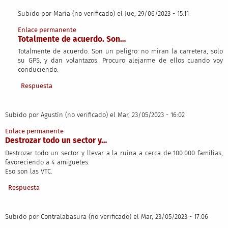
Subido por
María (no verificado)
el Jue, 29/06/2023 - 15:11
En respuesta a
Vinieron como que eran el…
por
Juan Carlos (no verifi
Enlace permanente
Totalmente de acuerdo. Son…
Totalmente de acuerdo. Son un peligro: no miran la carretera, solo
su GPS, y dan volantazos. Procuro alejarme de ellos cuando voy
conduciendo.
Respuesta
Subido por
Agustín (no verificado)
el Mar, 23/05/2023 - 16:02
Enlace permanente
Destrozar todo un sector y…
Destrozar todo un sector y llevar a la ruina a cerca de 100.000 familias,
favoreciendo a 4 amiguetes.
Eso son las VTC.
Respuesta
Subido por
Contralabasura (no verificado)
el Mar, 23/05/2023 - 17:06