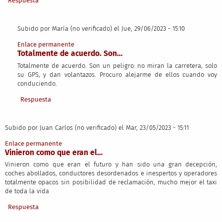
Respuesta
Subido por
María (no verificado)
el Jue, 29/06/2023 - 15:10
En respuesta a
Vinieron como que eran la…
por
Juan Carlos (no verifi
Enlace permanente
Totalmente de acuerdo. Son…
Totalmente de acuerdo. Son un peligro: no miran la carretera, solo
su GPS, y dan volantazos. Procuro alejarme de ellos cuando voy
conduciendo.
Respuesta
Subido por
Juan Carlos (no verificado)
el Mar, 23/05/2023 - 15:11
Enlace permanente
Vinieron como que eran el…
Vinieron como que eran el futuro y han sido una gran decepción,
coches abollados, conductores desordenados e inespertos y operadores
totalmente opacos sin posibilidad de reclamación, mucho mejor el taxi
de toda la vida
Respuesta