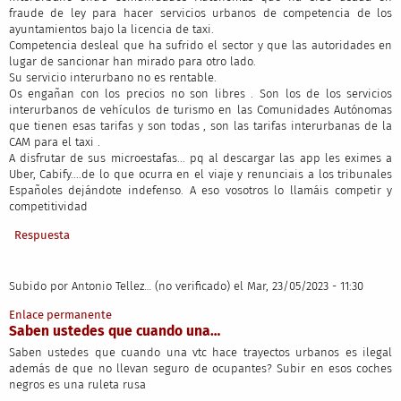
fraude de ley para hacer servicios urbanos de competencia de los
ayuntamientos bajo la licencia de taxi.
Competencia desleal que ha sufrido el sector y que las autoridades en
lugar de sancionar han mirado para otro lado.
Su servicio interurbano no es rentable.
Os engañan con los precios no son libres . Son los de los servicios
interurbanos de vehículos de turismo en las Comunidades Autónomas
que tienen esas tarifas y son todas , son las tarifas interurbanas de la
CAM para el taxi .
A disfrutar de sus microestafas... pq al descargar las app les eximes a
Uber, Cabify....de lo que ocurra en el viaje y renunciais a los tribunales
Españoles dejándote indefenso. A eso vosotros lo llamáis competir y
competitividad
Respuesta
Subido por
Antonio Tellez… (no verificado)
el Mar, 23/05/2023 - 11:30
Enlace permanente
Saben ustedes que cuando una…
Saben ustedes que cuando una vtc hace trayectos urbanos es ilegal
además de que no llevan seguro de ocupantes? Subir en esos coches
negros es una ruleta rusa