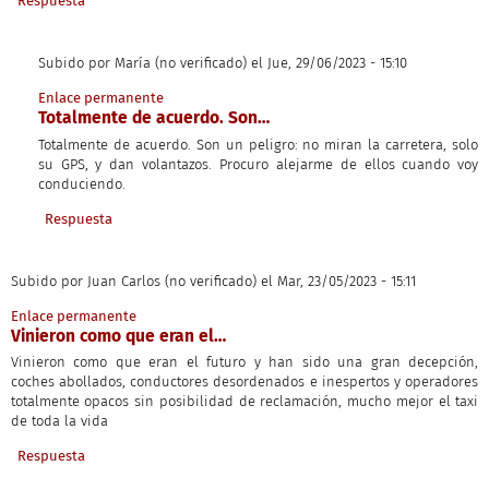
Respuesta
Subido por
María (no verificado)
el Jue, 29/06/2023 - 15:10
En respuesta a
Vinieron como que eran la…
por
Juan Carlos (no verifi
Enlace permanente
Totalmente de acuerdo. Son…
Totalmente de acuerdo. Son un peligro: no miran la carretera, solo
su GPS, y dan volantazos. Procuro alejarme de ellos cuando voy
conduciendo.
Respuesta
Subido por
Juan Carlos (no verificado)
el Mar, 23/05/2023 - 15:11
Enlace permanente
Vinieron como que eran el…
Vinieron como que eran el futuro y han sido una gran decepción,
coches abollados, conductores desordenados e inespertos y operadores
totalmente opacos sin posibilidad de reclamación, mucho mejor el taxi
de toda la vida
Respuesta