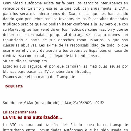
Comunidad autónoma exista tarifa para los servicios.interurbanos en
vehículos de turismo y esa es la que publican anualmente la CAM...
para los servicios interurbanos de Taxi.. o sea que les han estado
dando gato por liebre con los inventos de las falsas altas demandas
triplicado precios que no podían hacer conforme a la ley pero que con
su Marketing les han vendido en los medios de comunicación y que se
deben comer con patatas porque al descargarse las aplicaciones han
renunciado a parte de sus derechos como usuarios lo que son
cláusulas abusivas. Les exime de la responsabilidad de todo lo que
ocurre en el viaje y de acudir a los tribunales Españoles en caso de
controversia con lo cual , les dejan de tacto indefensos.
Su estudio es incompleto.
Estudien sus seguros, el por qué cambian las matrículas azules por
blancas para pasar las ITV cometiendo un fraude...
Estamos ante el top manta del Transporte
Respuesta
Subido por
M.Mar (no verificado)
el Mar, 23/05/2023 - 09:52
Enlace permanente
La VTC es una autorización…
La VTC es una autorización del Estado paea hacer transporte
interurbano entre Comunidades Autónomas que ha sido usada en