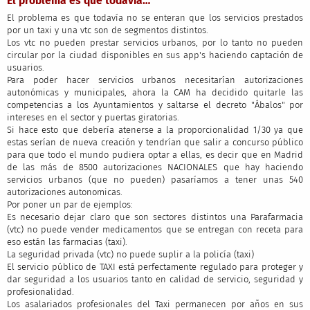
El problema es que todavía…
El problema es que todavía no se enteran que los servicios prestados
por un taxi y una vtc son de segmentos distintos.
Los vtc no pueden prestar servicios urbanos, por lo tanto no pueden
circular por la ciudad disponibles en sus app's haciendo captación de
usuarios.
Para poder hacer servicios urbanos necesitarían autorizaciones
autonómicas y municipales, ahora la CAM ha decidido quitarle las
competencias a los Ayuntamientos y saltarse el decreto "Ábalos" por
intereses en el sector y puertas giratorias.
Si hace esto que debería atenerse a la proporcionalidad 1/30 ya que
estas serían de nueva creación y tendrían que salir a concurso público
para que todo el mundo pudiera optar a ellas, es decir que en Madrid
de las más de 8500 autorizaciones NACIONALES que hay haciendo
servicios urbanos (que no pueden) pasaríamos a tener unas 540
autorizaciones autonomicas.
Por poner un par de ejemplos:
Es necesario dejar claro que son sectores distintos una Parafarmacia
(vtc) no puede vender medicamentos que se entregan con receta para
eso están las farmacias (taxi).
La seguridad privada (vtc) no puede suplir a la policía (taxi)
El servicio público de TAXI está perfectamente regulado para proteger y
dar seguridad a los usuarios tanto en calidad de servicio, seguridad y
profesionalidad.
Los asalariados profesionales del Taxi permanecen por años en sus