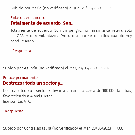
Subido por
María (no verificado)
el Jue, 29/06/2023 - 15:11
En respuesta a
Vinieron como que eran el…
por
Juan Carlos (no verifi
Enlace permanente
Totalmente de acuerdo. Son…
Totalmente de acuerdo. Son un peligro: no miran la carretera, solo
su GPS, y dan volantazos. Procuro alejarme de ellos cuando voy
conduciendo.
Respuesta
Subido por
Agustín (no verificado)
el Mar, 23/05/2023 - 16:02
Enlace permanente
Destrozar todo un sector y…
Destrozar todo un sector y llevar a la ruina a cerca de 100.000 familias,
favoreciendo a 4 amiguetes.
Eso son las VTC.
Respuesta
Subido por
Contralabasura (no verificado)
el Mar, 23/05/2023 - 17:06