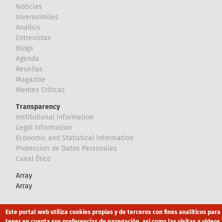
Noticias
Inverosímiles
Analisis
Entrevistas
Blogs
Agenda
Reseñas
Magazine
Mentes Críticas
Transparency
Institutional information
Legal Information
Economic and Statistical Information
Proteccion de Datos Personales
Canal Ético
Array
Array
Footer
Este portal web utiliza cookies propias y de terceros con fines analíticos para
Canal Ético
eduroam
Mapa Web
tener en cuenta sus preferencias de navegación, así como las visitas a vídeos