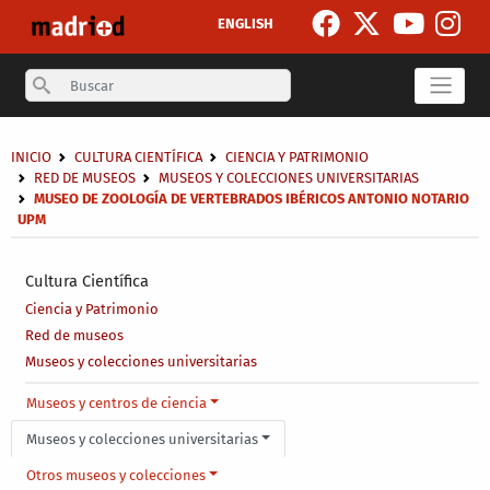
Pasar al contenido principal
ENGLISH
Search
Sobrescribir enlaces de ayuda a la navegación
INICIO
CULTURA CIENTÍFICA
CIENCIA Y PATRIMONIO
RED DE MUSEOS
MUSEOS Y COLECCIONES UNIVERSITARIAS
MUSEO DE ZOOLOGÍA DE VERTEBRADOS IBÉRICOS ANTONIO NOTARIO
UPM
Secondary breadcrumb
Cultura Científica
Ciencia y Patrimonio
Red de museos
Museos y colecciones universitarias
Main menu level 4
Museos y centros de ciencia
Museos y colecciones universitarias
Otros museos y colecciones