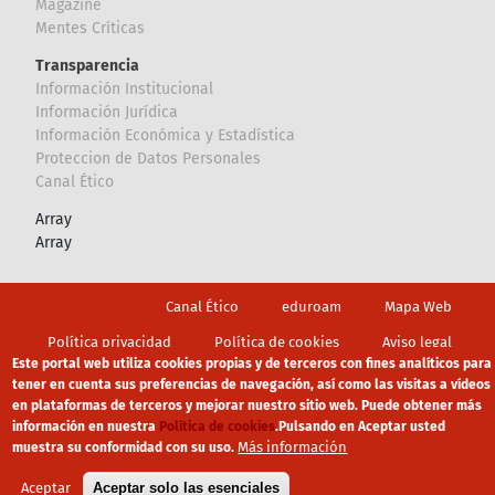
Magazine
Mentes Críticas
Transparencia
Información Institucional
Información Jurídica
Información Económica y Estadística
Proteccion de Datos Personales
Canal Ético
Array
Array
Footer
Canal Ético
eduroam
Mapa Web
Política privacidad
Política de cookies
Aviso legal
Este portal web utiliza cookies propias y de terceros con fines analíticos para
tener en cuenta sus preferencias de navegación, así como las visitas a vídeos
en plataformas de terceros y mejorar nuestro sitio web. Puede obtener más
información en nuestra
Política de cookies
.
Pulsando en Aceptar usted
Más información
muestra su conformidad con su uso.
Aceptar
Aceptar solo las esenciales