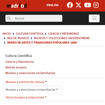
Pasar al contenido principal
ENGLISH
Search
Sobrescribir enlaces de ayuda a la navegación
INICIO
CULTURA CIENTÍFICA
CIENCIA Y PATRIMONIO
RED DE MUSEOS
MUSEOS Y COLECCIONES UNIVERSITARIAS
MUSEO DE ARTES Y TRADICIONES POPULARES. UAM
Secondary breadcrumb
Cultura Científica
Ciencia y Patrimonio
Red de museos
Museos y colecciones universitarias
Main menu level 4
Museos y centros de ciencia
Museos y colecciones universitarias
Otros museos y colecciones