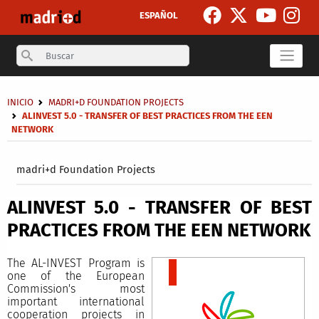
Skip to main content
ESPAÑOL
Search
Breadcrumb
INICIO
MADRI+D FOUNDATION PROJECTS
ALINVEST 5.0 - TRANSFER OF BEST PRACTICES FROM THE EEN
NETWORK
Secondary breadcrumb
madri+d Foundation Projects
ALINVEST 5.0 - TRANSFER OF BEST
PRACTICES FROM THE EEN NETWORK
The AL-INVEST Program is
one of the European
Commission's most
important international
cooperation projects in