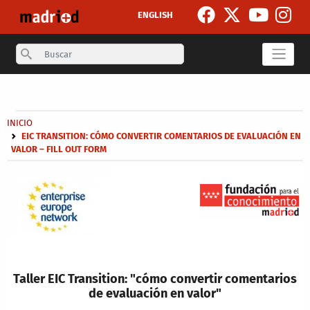
Pasar al contenido principal
ENGLISH
Search
Secondary breadcrumb
Sobrescribir enlaces de ayuda a la navegación
INICIO
EIC TRANSITION: CÓMO CONVERTIR COMENTARIOS DE EVALUACIÓN EN
VALOR – FILL OUT FORM
Taller EIC Transition: "cómo convertir comentarios
de evaluación en valor"