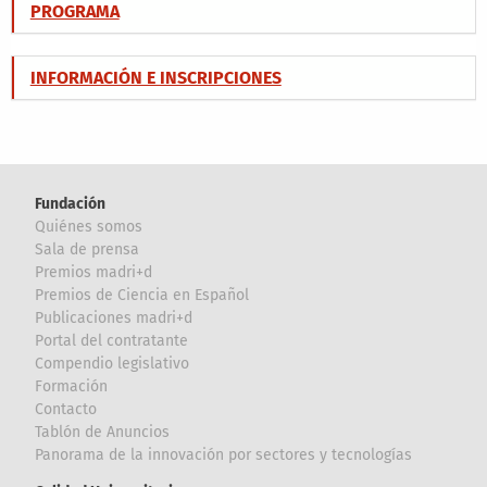
PROGRAMA
INFORMACIÓN E INSCRIPCIONES
Fundación
Quiénes somos
Sala de prensa
Premios madri+d
Premios de Ciencia en Español
Publicaciones madri+d
Portal del contratante
Compendio legislativo
Formación
Contacto
Tablón de Anuncios
Panorama de la innovación por sectores y tecnologías