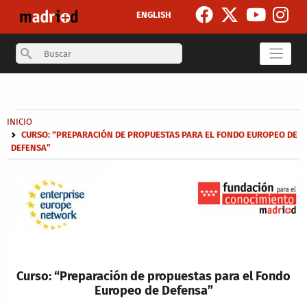
Pasar al contenido principal
ENGLISH
Search
Secondary breadcrumb
Sobrescribir enlaces de ayuda a la navegación
INICIO
CURSO: “PREPARACIÓN DE PROPUESTAS PARA EL FONDO EUROPEO DE
DEFENSA”
Curso: “Preparación de propuestas para el Fondo
Europeo de Defensa”