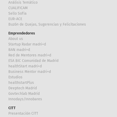
Análisis Temático
CUALIFICAM
Sello Sofía
EUR-ACE
Buzón de Quejas, Sugerencias y Felicitaciones
Emprendedores
About us
Startup Radar madri+d
BAN madri+d
Red de Mentores madri+d
ESA BIC Comunidad de Madrid
healthStart madri+d
Business Mentor madri+d
Estudios
healthstartPlus
Deeptech Madrid
Govtechlab Madrid
Innodays/Innobares
CITT
Presentación CITT