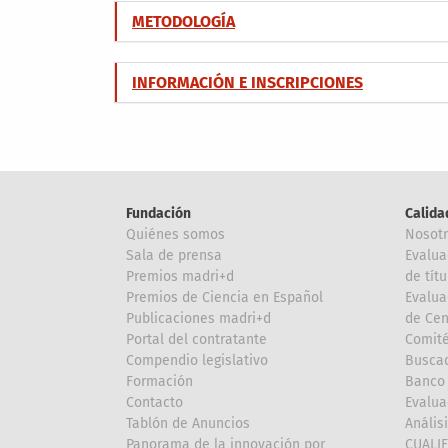
METODOLOGÍA
INFORMACIÓN E INSCRIPCIONES
Fundación
Calida
Quiénes somos
Nosot
Sala de prensa
Evalua
Premios madri+d
de títu
Premios de Ciencia en Español
Evalua
Publicaciones madri+d
de Cen
Portal del contratante
Comité
Compendio legislativo
Buscad
Formación
Banco 
Contacto
Evalua
Tablón de Anuncios
Anális
Panorama de la innovación por
CUALI