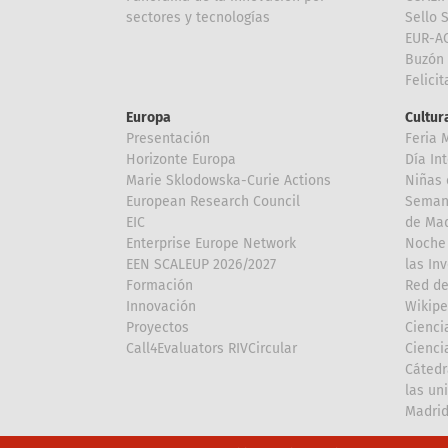
sectores y tecnologías
Sello 
EUR-A
Buzón 
Felici
Europa
Cultura
Presentación
Feria 
Horizonte Europa
Día In
Marie Sklodowska-Curie Actions
Niñas 
European Research Council
Semana
EIC
de Mad
Enterprise Europe Network
Noche 
EEN SCALEUP 2026/2027
las In
Formación
Red de
Innovación
Wikipe
Proyectos
Cienci
Call4Evaluators RIVCircular
Cienci
Cátedr
las un
Madri