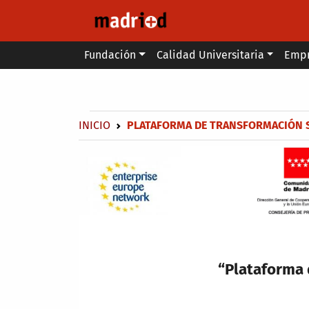
Pasar al contenido principal
Main menu
Fundación
Calidad Universitaria
Emp
Secondary breadcrumb
Sobrescribir enlaces de ayuda a 
INICIO
PLATAFORMA DE TRANSFORMACIÓN SO
“Plataforma 