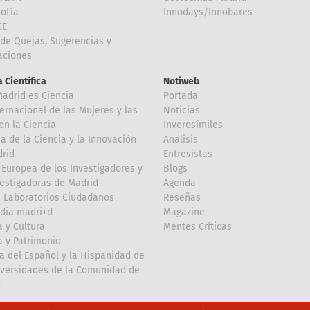
Sofía
Innodays/Innobares
CE
de Quejas, Sugerencias y
taciones
 Científica
Notiweb
Madrid es Ciencia
Portada
ternacional de las Mujeres y las
Noticias
en la Ciencia
Inverosímiles
 de la Ciencia y la Innovación
Analisis
rid
Entrevistas
Europea de los Investigadores y
Blogs
vestigadoras de Madrid
Agenda
 Laboratorios Ciudadanos
Reseñas
dia madri+d
Magazine
a y Cultura
Mentes Críticas
a y Patrimonio
a del Español y la Hispanidad de
iversidades de la Comunidad de
d