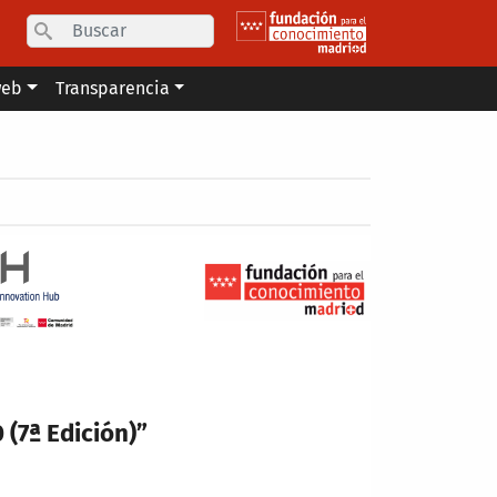
Search
web
Transparencia
(7ª Edición)”