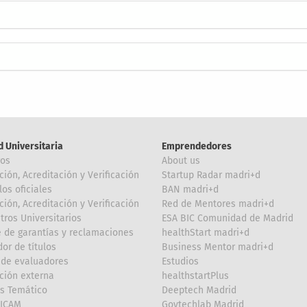
d Universitaria
Emprendedores
ros
About us
ción, Acreditación y Verificación
Startup Radar madri+d
los oficiales
BAN madri+d
ción, Acreditación y Verificación
Red de Mentores madri+d
tros Universitarios
ESA BIC Comunidad de Madrid
 de garantías y reclamaciones
healthStart madri+d
or de títulos
Business Mentor madri+d
de evaluadores
Estudios
ción externa
healthstartPlus
is Temático
Deeptech Madrid
FICAM
Govtechlab Madrid