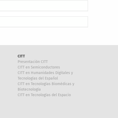
CITT
Presentación CITT
CITT en Semiconductores
CITT en Humanidades Digitales y
Tecnologías del Español
CITT en Tecnologías Biomédicas y
Biotecnología
CITT en Tecnologías del Espacio