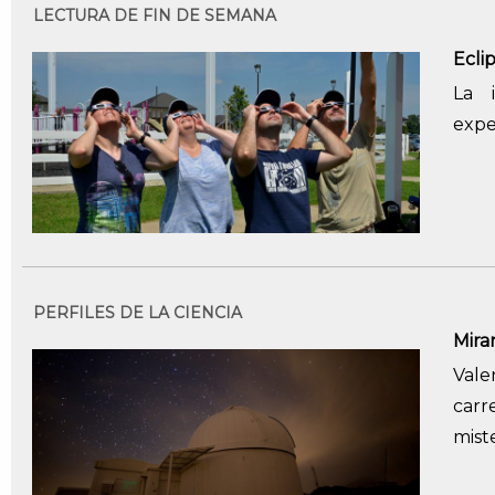
LECTURA DE FIN DE SEMANA
Ecli
La 
expe
PERFILES DE LA CIENCIA
Mirar
Vale
carr
mist