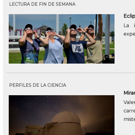
LECTURA DE FIN DE SEMANA
Ecli
La 
expe
PERFILES DE LA CIENCIA
Mirar
Vale
carr
mist