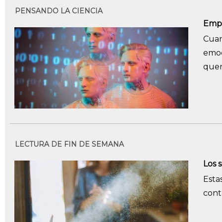
PENSANDO LA CIENCIA
Empat
Cuan
emoc
quer
LECTURA DE FIN DE SEMANA
Los 
Esta
cont