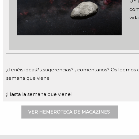
Un a
com
vida
¿Tenéis ideas? ¿sugerencias? ¿comentarios? Os leemos
semana que viene.
¡Hasta la semana que viene!
VER HEMEROTECA DE MAGAZINES