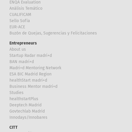
ENQA Evaluation
Análisis Temático
CUALIFICAM
Sello Sofía
EUR-ACE
Buzón de Quejas, Sugerencias y Felicitaciones
Entrepreneurs
About us
Startup Radar madri+d
BAN madri+d
Madri+d Mentoring Network
ESA BIC Madrid Region
healthStart madri+d
Business Mentor madri+d
Studies
healthstartPlus
Deeptech Madrid
Govtechlab Madrid
Innodays/Innobares
CITT