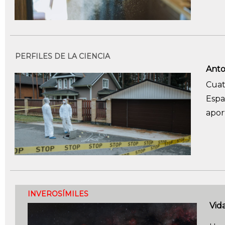
PERFILES DE LA CIENCIA
Anto
Cua
Esp
apor
INVEROSÍMILES
Vid