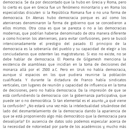
democracia. Se da por descontado que la hubo en Grecia y Roma, pero
lo cierto es que en Grecia fue un fenómeno minoritario y en Roma los
especialistas discuten si la República Romana fue o no una forma de
democracia. En Atenas hubo democracia porque es así como los
atenienses denominaron la forma de gobierno que se concedieron a
ellos mismos. Otra cosa es que se parezca o no a las democracias
modernas, que podrían haberse denominado de otra manera diferente
a como hicieron los atenienses, para evitar confusiones, pero se buscó
intencionadamente el prestigio del pasado. El principio de la
democracia es la soberanía del pueblo y su capacidad de elegir a los
conciudadanos que ostenten las magistraturas. Si eso no existe, no se
debe hablar de democracia. El Poema de Gilgamesh menciona la
existencia de asambleas que incidían en la toma de decisiones del
monarca allá por el 2500 a.C. Pero en Uruk no había democracia,
aunque sí espacios en los que pudiera reunirse la población
cualificada. Y durante la dictadura de Franco había sindicatos
verticales, con lugares de reunión y capacidad de influencia en la toma
de decisiones, pero no había democracia. Da la impresión de que se
está confundiendo la democracia con la gobernanza participativa, que
puede ser o no democrática. Si tan elemental es el asunto ¿a qué viene
la confusión? ¿No estará una vez más la intelectualidad situándose del
lado del desmantelamiento de la democracia dando la apariencia de
que se está proponiendo algo más democrático que la democracia para
desvalijarla? En ausencia de datos solo podemos especular acerca de
la necesidad de notoriedad por parte de los académicos y, mucho más