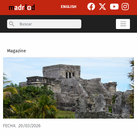
Pasar al contenido principal
ENGLISH
Search
Secondary breadcrumb
Magazine
FECHA
20/03/2026