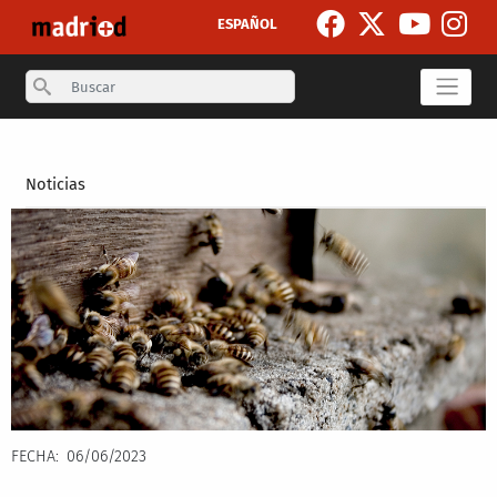
Skip to main content
ESPAÑOL
Search
Secondary breadcrumb
Noticias
FECHA
06/06/2023