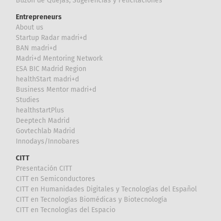
Buzón de Quejas, Sugerencias y Felicitaciones
Entrepreneurs
About us
Startup Radar madri+d
BAN madri+d
Madri+d Mentoring Network
ESA BIC Madrid Region
healthStart madri+d
Business Mentor madri+d
Studies
healthstartPlus
Deeptech Madrid
Govtechlab Madrid
Innodays/Innobares
CITT
Presentación CITT
CITT en Semiconductores
CITT en Humanidades Digitales y Tecnologías del Español
CITT en Tecnologías Biomédicas y Biotecnología
CITT en Tecnologías del Espacio