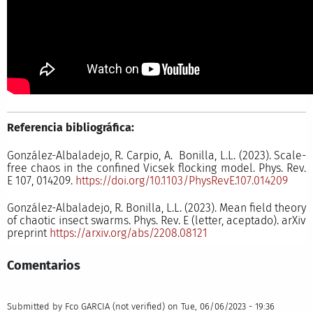
Referencia bibliográfica:
González-Albaladejo, R. Carpio, A. Bonilla, L.L. (2023). Scale-
free chaos in the confined Vicsek flocking model. Phys. Rev.
E 107, 014209.
https://doi.org/10.1103/PhysRevE.107.014209
González-Albaladejo, R. Bonilla, L.L. (2023). Mean field theory
of chaotic insect swarms. Phys. Rev. E (letter, aceptado). arXiv
preprint
https://arxiv.org/abs/2208.08121
Comentarios
Submitted by
Fco GARCIA (not verified)
on Tue, 06/06/2023 - 19:36