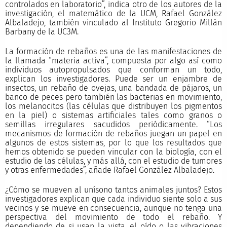
controlados en laboratorio”, indica otro de los autores de la
investigación, el matemático de la UCM, Rafael González
Albaladejo, también vinculado al Instituto Gregorio Millán
Barbany de la UC3M.
La formación de rebaños es una de las manifestaciones de
la llamada “materia activa”, compuesta por algo así como
individuos autopropulsados que conforman un todo,
explican los investigadores. Puede ser un enjambre de
insectos, un rebaño de ovejas, una bandada de pájaros, un
banco de peces pero también las bacterias en movimiento,
los melanocitos (las células que distribuyen los pigmentos
en la piel) o sistemas artificiales tales como granos o
semillas irregulares sacudidos periódicamente. “Los
mecanismos de formación de rebaños juegan un papel en
algunos de estos sistemas, por lo que los resultados que
hemos obtenido se pueden vincular con la biología, con el
estudio de las células, y más allá, con el estudio de tumores
y otras enfermedades”, añade Rafael González Albaladejo.
¿Cómo se mueven al unísono tantos animales juntos? Estos
investigadores explican que cada individuo siente solo a sus
vecinos y se mueve en consecuencia, aunque no tenga una
perspectiva del movimiento de todo el rebaño. Y
dependiendo de si usan la vista, el oído o las vibraciones