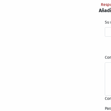
Resp
Añadi
Su
Co
Con
Par