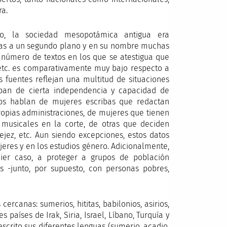
ra.
ro, la sociedad mesopotámica antigua era
das a un segundo plano y en su nombre muchas
 número de textos en los que se atestigua que
etc. es comparativamente muy bajo respecto a
s fuentes reflejan una multitud de situaciones
taban de cierta independencia y capacidad de
 nos hablan de mujeres escribas que redactan
ropias administraciones, de mujeres que tienen
 musicales en la corte, de otras que deciden
jez, etc. Aun siendo excepciones, estos datos
jeres y en los estudios género. Adicionalmente,
uier caso, a proteger a grupos de población
as -junto, por supuesto, con personas pobres,
ercanas: sumerios, hititas, babilonios, asirios,
países de Irak, Siria, Israel, Líbano, Turquía y
scrito sus diferentes lenguas (sumerio, acadio,