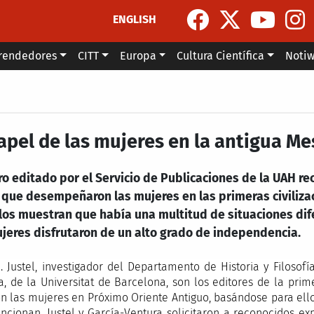
ENGLISH
rendedores
CITT
Europa
Cultura Científica
Noti
papel de las mujeres en la antigua 
ro editado por el Servicio de Publicaciones de la UAH r
 que desempeñaron las mujeres en las primeras civilizac
los muestran que había una multitud de situaciones dife
ujeres disfrutaron de un alto grado de independencia.
J. Justel, investigador del Departamento de Historia y Filosof
a, de la Universitat de Barcelona, son los editores de la pr
on las mujeres en Próximo Oriente Antiguo, basándose para el
ncionan. Justel y García-Ventura solicitaron a reconocidos ex