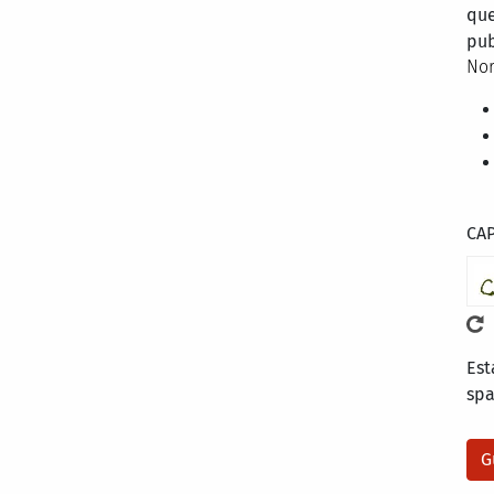
que
pub
Nor
CA
Est
sp