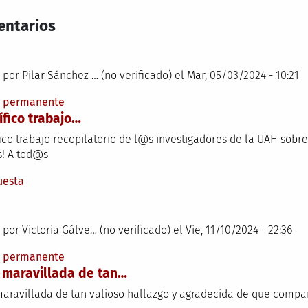
ntarios
 por
Pilar Sánchez … (no verificado)
el Mar, 05/03/2024 - 10:21
e permanente
fico trabajo…
ico trabajo recopilatorio de l@s investigadores de la UAH sobr
s! A tod@s
uesta
 por
Victoria Gálve… (no verificado)
el Vie, 11/10/2024 - 22:36
e permanente
 maravillada de tan…
maravillada de tan valioso hallazgo y agradecida de que compart