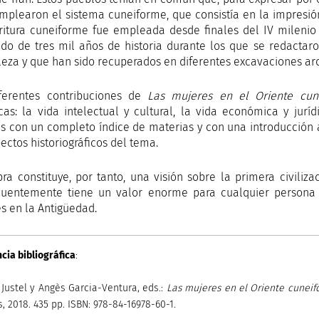
 emplearon el sistema cuneiforme, que consistía en la impresión
ritura cuneiforme fue empleada desde finales del IV milenio a.
do de tres mil años de historia durante los que se redactaro
leza y que han sido recuperados en diferentes excavaciones ar
ferentes contribuciones de
Las mujeres en el Oriente cun
cas: la vida intelectual y cultural, la vida económica y juríd
 con un completo índice de materias y con una introducción a
ectos historiográficos del tema.
bra constituye, por tanto, una visión sobre la primera civiliz
uentemente tiene un valor enorme para cualquier persona 
s en la Antigüedad.
cia bibliográfica
:
. Justel y Angès Garcia-Ventura, eds.:
Las mujeres en el Oriente cunei
, 2018. 435 pp. ISBN: 978-84-16978-60-1.