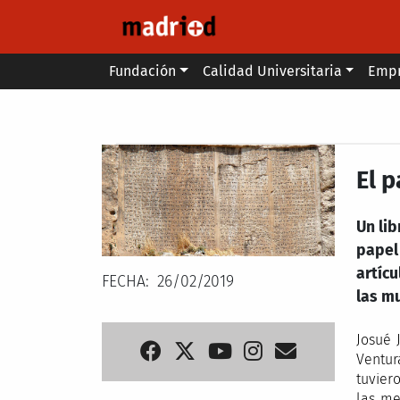
Pasar al contenido principal
Main menu
Fundación
Calidad Universitaria
Emp
Secondary breadcrumb
El 
Un lib
papel
artícu
FECHA
26/02/2019
las m
Josué 
Ventur
tuvier
las me