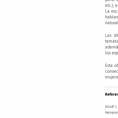
etc.),
La esc
hablan
natura
Las di
temáti
además
los asp
Esta o
consec
mujere
Referen
Josué J
Henares