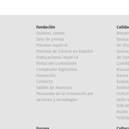
Fundación
Calida
Quiénes somos
Nosot
Sala de prensa
Evalua
Premios madri+d
de títu
Premios de Ciencia en Español
Evalua
Publicaciones madri+d
de Cen
Portal del contratante
Comité
Compendio legislativo
Buscad
Formación
Banco 
Contacto
Evalua
Tablón de Anuncios
Anális
Panorama de la innovación por
CUALI
sectores y tecnologías
Sello 
EUR-A
Buzón 
Felici
Europa
Cultura