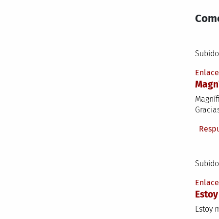
Come
Subido
Enlac
Magní
Magníf
Gracia
Resp
Subido
Enlac
Estoy
Estoy 