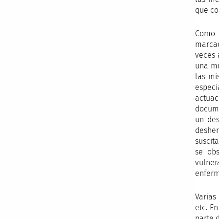
que co
Como 
marcad
veces 
una mu
las mi
especi
actuac
docume
un des
desher
suscit
se obs
vulner
enfermo
Varias 
etc. En
parte 