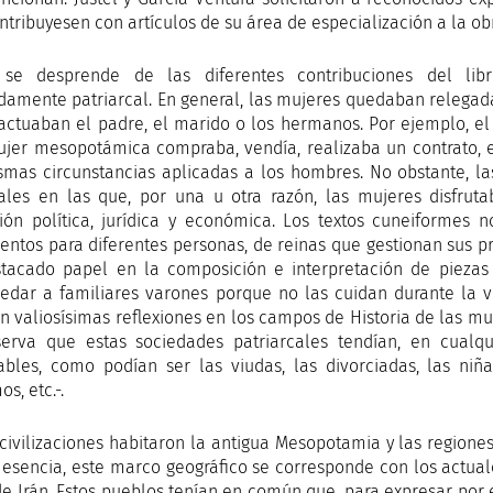
ntribuyesen con artículos de su área de especialización a la ob
se desprende de las diferentes contribuciones del lib
amente patriarcal. En general, las mujeres quedaban relega
actuaban el padre, el marido o los hermanos. Por ejemplo, el
jer mesopotámica compraba, vendía, realizaba un contrato, 
smas circunstancias aplicadas a los hombres. No obstante, la
ales en las que, por una u otra razón, las mujeres disfru
ión política, jurídica y económica. Los textos cuneiformes
ntos para diferentes personas, de reinas que gestionan sus p
tacado papel en la composición e interpretación de piezas
edar a familiares varones porque no las cuidan durante la ve
an valiosísimas reflexiones en los campos de Historia de las mu
erva que estas sociedades patriarcales tendían, en cualq
ables, como podían ser las viudas, las divorciadas, las niñ
s, etc.-.
civilizaciones habitaron la antigua Mesopotamia y las regiones c
 esencia, este marco geográfico se corresponde con los actuales 
de Irán. Estos pueblos tenían en común que, para expresar por e