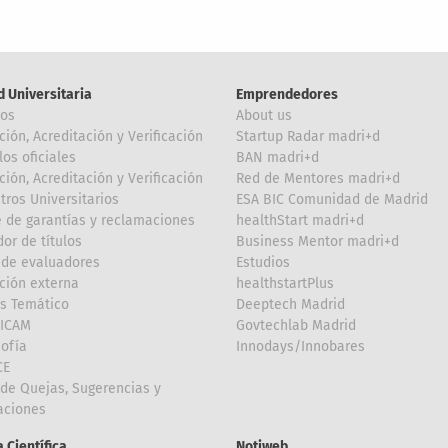
d Universitaria
Emprendedores
ros
About us
ción, Acreditación y Verificación
Startup Radar madri+d
los oficiales
BAN madri+d
ción, Acreditación y Verificación
Red de Mentores madri+d
tros Universitarios
ESA BIC Comunidad de Madrid
 de garantías y reclamaciones
healthStart madri+d
or de títulos
Business Mentor madri+d
de evaluadores
Estudios
ción externa
healthstartPlus
is Temático
Deeptech Madrid
FICAM
Govtechlab Madrid
Sofía
Innodays/Innobares
CE
de Quejas, Sugerencias y
taciones
 Científica
Notiweb