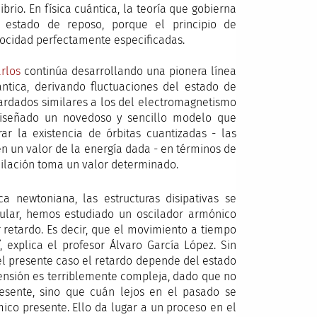
io. En física cuántica, la teoría que gobierna
estado de reposo, porque el principio de
locidad perfectamente especificadas.
rlos
continúa desarrollando una pionera línea
ntica, derivando fluctuaciones del estado de
tardados similares a los del electromagnetismo
a diseñado un novedoso y sencillo modelo que
ar la existencia de órbitas cuantizadas - las
n un valor de la energía dada - en términos de
cilación toma un valor determinado.
a newtoniana, las estructuras disipativas se
icular, hemos estudiado un oscilador armónico
retardo. Es decir, que el movimiento a tiempo
, explica el profesor Álvaro García López. Sin
el presente caso el retardo depende del estado
mensión es terriblemente compleja, dado que no
esente, sino que cuán lejos en el pasado se
co presente. Ello da lugar a un proceso en el