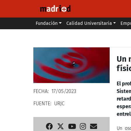
Pasar al contenido principal
Main menu
Fundación
Calidad Universitaria
Emp
Secondary breadcrumb
Un 
físi
El pro
FECHA
17/05/2023
Siste
retar
FUENTE
URJC
espera
entre
Un osc