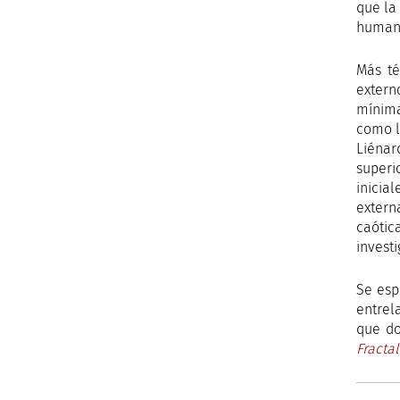
que la
humano
Más té
extern
mínima
como l
Liénar
superi
inicia
extern
caótic
invest
Se esp
entrel
que do
Fracta