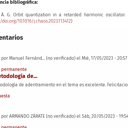
ncia bibliográfica:
 Á. G. Orbit quantization in a retarded harmonic oscillator. 
//doi.org/10.1016/j.chaos.2023.113412
)
ntarios
 por
Manuel Fernánd… (no verificado)
el Mié, 17/05/2023 - 20:57
e permanente
etodología de…
odología de adentramiento en el tema es excelente. Felicitaci
uesta
 por
ARMANDO ZÁRATE (no verificado)
el Sáb, 20/05/2023 - 19:5
e permanente