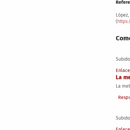
Refere
López,
(
https:
Come
Subido
Enlac
La m
La met
Resp
Subido
Enlac