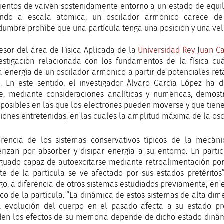
entos de vaivén sostenidamente entorno a un estado de equilibr
ndo a escala atómica, un oscilador armónico carece de 
idumbre prohíbe que una partícula tenga una posición y una ve
fesor del área de Física Aplicada de la
Universidad Rey Juan Ca
estigación relacionada con los fundamentos de la física cuá
 energía de un oscilador armónico a partir de potenciales re
o. En este sentido, el investigador Álvaro García López h
e, mediante consideraciones analíticas y numéricas, demostr
 posibles en las que los electrones pueden moverse y que tiene
ciones entretenidas, en las cuales la amplitud máxima de la os
erencia de los sistemas conservativos típicos de la mecánic
erizan por absorber y disipar energía a su entorno. En part
guado capaz de autoexcitarse mediante retroalimentación por 
te de la partícula se ve afectado por sus estados pretéritos”
o, a diferencia de otros sistemas estudiados previamente, en 
co de la partícula. “La dinámica de estos sistemas de alta di
a evolución del cuerpo en el pasado afecta a su estado pr
den los efectos de su memoria depende de dicho estado dinámi