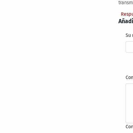
transmi
Resp
Añadi
Su
Co
Con