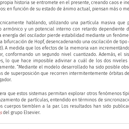
 propia historia se entromete en el presente, creando caos e ine
s: en función de su estado de ánimo actual, piensan más o men
cnicamente hablando, utilizando una partícula masiva que p
o armónico y un potencial interno con retardo dependiente 
 energía del oscilador pierde estabilidad mediante un fenóme
a bifurcación de Hopf, desencadenando una oscilación de tipo 
d). A medida que los efectos de la memoria van incrementándos
or, conformando un segundo nivel cuantizado. Además, el sis
les, lo que hace imposible adivinar a cuál de los dos nivele
amente. “Mediante el modelo desarrollado ha sido posible obse
as de superposición que recorren intermitentemente órbitas d
igador.
era que estos sistemas permitan explorar otros fenómenos típi
azamiento de partículas, entendido en términos de sincronizaci
s cuerpos tiemblen a la par. Los resultados han sido publicad
ls
del grupo Elsevier.