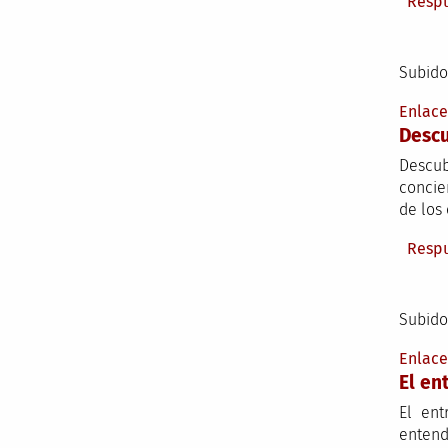
Resp
Subido
Enlac
Descu
Descub
concie
de los
Resp
Subido
Enlac
El en
El ent
entend