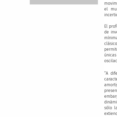
movimi
el mu
incert
El pro
de inv
mínima
clásic
permit
únicas
oscila
“A dif
caract
amorti
presen
embarg
dinámi
sólo l
extien