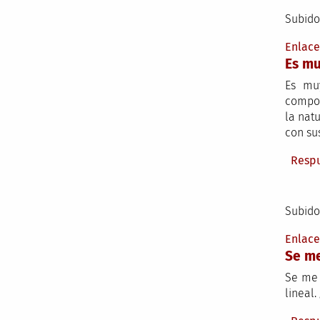
Subido
Enlac
Es mu
Es mu
compor
la nat
con su
Resp
Subido
Enlac
Se me
Se me 
lineal.