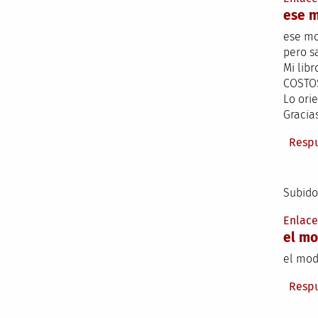
ese 
ese mo
pero s
Mi libr
COSTO
Lo orie
Gracias
Resp
Subido
Enlac
el mo
el mod
Resp