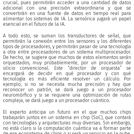
crucial, pues permitirán acceder a una cantidad de datos
adicional con una precisión extraordinaria y que se
convertirán en una fuente de datos en tiempo real para
alimentar los sistemas de IA. La sensórica jugará un papel
esencial en el futuro de la IA.
A todo esto, se suman los transductores de señal, que
permitirán la conexión entre los sensores y los diferentes
tipos de procesadores, y permitirán pasar de una tecnología
a otra entre procesadores de un sistema multiprocesador.
De hecho, se sugiere que muchos de estos elementos serán
orquestados, muy probablemente, por un procesador de
silicio convencional. Este “director de orquesta” se
encargará de decidir en qué procesador y con qué
tecnología es más eficiente resolver un cálculo. Por
ejemplo, si no se necesita mucha precisión y hay que
reconocer un patrón, se dará juego a un procesador
neuromórfico y si se requiere una optimización de rutas
compleja, se dará juego a un procesador cuántico.
El experto anticipa un futuro en el que muchos chips
trabajarán juntos en un sistema en chip (SoC), que contará
con tecnologías y arquitecturas muy diversas. Sin embargo,
no está claro si la computación cuántica va a formar parte
de ese ecosistema de chips o si será un servicio en la nube,