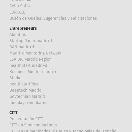
Sello Sofía
EUR-ACE
Buzón de Quejas, Sugerencias y Felicitaciones
Entrepreneurs
About us
Startup Radar madri+d
BAN madri+d
Madri+d Mentoring Network
ESA BIC Madrid Region
healthStart madri+d
Business Mentor madri+d
Studies
healthstartPlus
Deeptech Madrid
Govtechlab Madrid
Innodays/Innobares
CITT
Presentación CITT
CITT en Semiconductores
CITT en Humanidades Digitales y Tecnologías del Español