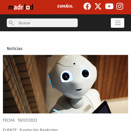
Skip to main content
ESPAÑOL
Search
Secondary breadcrumb
Noticias
FECHA
19/07/2023
FUENTE
Fundación Bankinter