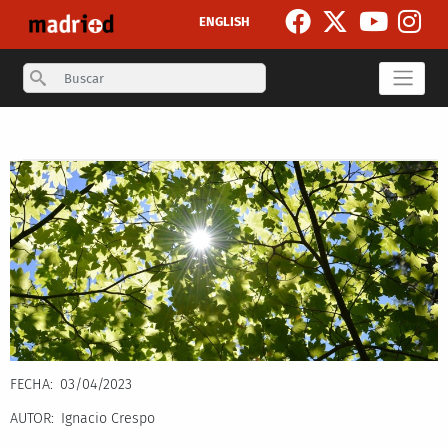
Pasar al contenido principal
ENGLISH
Search
Secondary breadcrumb
FECHA
03/04/2023
AUTOR
Ignacio Crespo