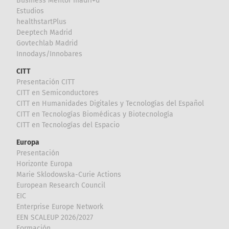
Business Mentor madri+d
Estudios
healthstartPlus
Deeptech Madrid
Govtechlab Madrid
Innodays/Innobares
CITT
Presentación CITT
CITT en Semiconductores
CITT en Humanidades Digitales y Tecnologías del Español
CITT en Tecnologías Biomédicas y Biotecnología
CITT en Tecnologías del Espacio
Europa
Presentación
Horizonte Europa
Marie Sklodowska-Curie Actions
European Research Council
EIC
Enterprise Europe Network
EEN SCALEUP 2026/2027
Formación