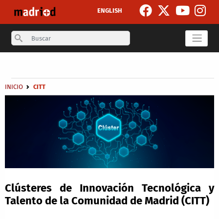
Pasar al contenido principal
ENGLISH
Search
Secondary breadcrumb
Sobrescribir enlaces de ayuda a la navegación
INICIO
CITT
Clústeres de Innovación Tecnológica y
Talento de la Comunidad de Madrid (CITT)