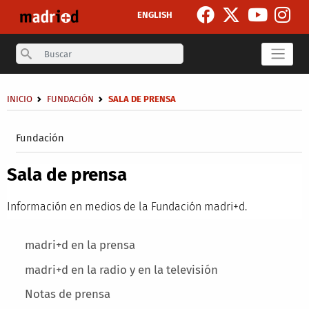
Pasar al contenido principal
ENGLISH
Search
Sobrescribir enlaces de ayuda a la navegación
INICIO
FUNDACIÓN
SALA DE PRENSA
Secondary breadcrumb
Fundación
Sala de prensa
Información en medios de la Fundación madri+d.
Main menu
madri+d en la prensa
madri+d en la radio y en la televisión
Notas de prensa