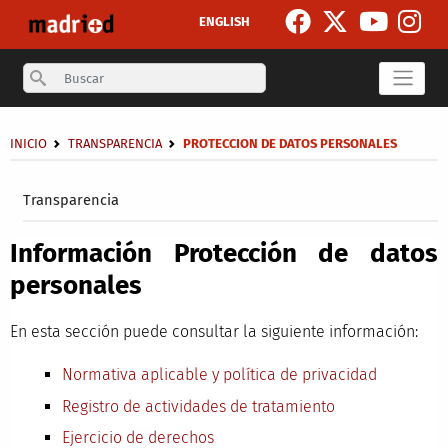
Pasar al contenido principal
ENGLISH
Search
Sobrescribir enlaces de ayuda a la navegación
INICIO
TRANSPARENCIA
PROTECCION DE DATOS PERSONALES
Secondary breadcrumb
Transparencia
Información Protección de datos
personales
En esta sección puede consultar la siguiente información:
Normativa aplicable y política de privacidad
Registro de actividades de tratamiento
Ejercicio de derechos