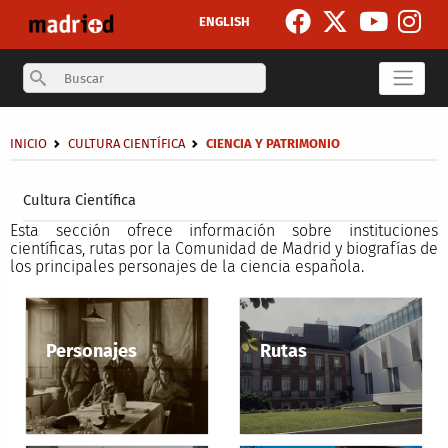
Pasar al contenido principal
ENGLISH
Search
Sobrescribir enlaces de ayuda a la navegación
INICIO
CULTURA CIENTÍFICA
CIENCIA Y PATRIMONIO
Secondary breadcrumb
Cultura Científica
Esta sección ofrece información sobre instituciones
científicas, rutas por la Comunidad de Madrid y biografías de
los principales personajes de la ciencia española.
Personajes
Rutas