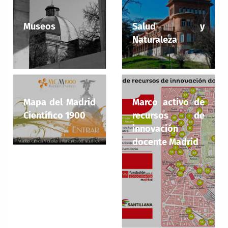
Museos
Salud y
Naturaleza
Mapa del Madrid
Marco activo de
Científico 1900
recursos de
innovación
docente Madrid