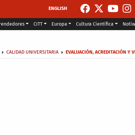
ENGLISH
rendedores
CITT
Europa
Cultura Científica
Noti
escribir enlaces de ayuda a la navegación
CALIDAD UNIVERSITARIA
EVALUACIÓN, ACREDITACIÓN Y 