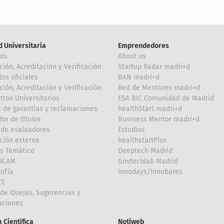
d Universitaria
Emprendedores
ros
About us
ción, Acreditación y Verificación
Startup Radar madri+d
los oficiales
BAN madri+d
ción, Acreditación y Verificación
Red de Mentores madri+d
tros Universitarios
ESA BIC Comunidad de Madrid
 de garantías y reclamaciones
healthStart madri+d
or de títulos
Business Mentor madri+d
de evaluadores
Estudios
ción externa
healthstartPlus
is Temático
Deeptech Madrid
FICAM
Govtechlab Madrid
Sofía
Innodays/Innobares
CE
de Quejas, Sugerencias y
taciones
 Científica
Notiweb