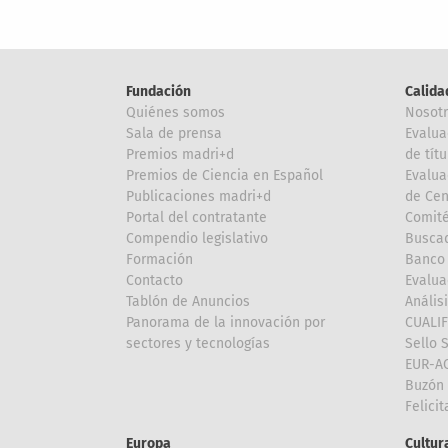
Fundación
Calida
Quiénes somos
Nosot
Sala de prensa
Evalua
Premios madri+d
de títu
Premios de Ciencia en Español
Evalua
Publicaciones madri+d
de Cen
Portal del contratante
Comité
Compendio legislativo
Buscad
Formación
Banco 
Contacto
Evalua
Tablón de Anuncios
Anális
Panorama de la innovación por
CUALI
sectores y tecnologías
Sello 
EUR-A
Buzón 
Felici
Europa
Cultura