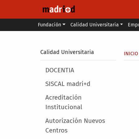
Pasar al contenido principal
Main menu
Fundación
Calidad Universitaria
Emp
Secondary breadcrumb
Calidad Universitaria
Sobr
INICIO
Main menu
DOCENTIA
SISCAL madri+d
Acreditación
Institucional
Autorización Nuevos
Centros