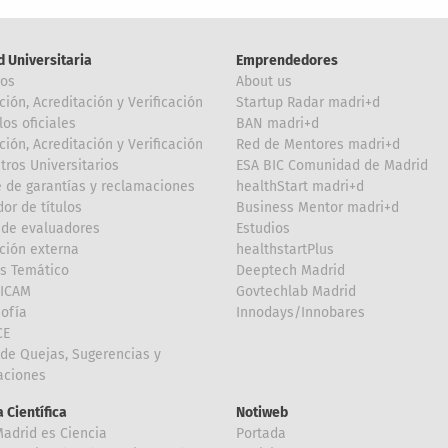
d Universitaria
Emprendedores
ros
About us
ción, Acreditación y Verificación
Startup Radar madri+d
los oficiales
BAN madri+d
ción, Acreditación y Verificación
Red de Mentores madri+d
tros Universitarios
ESA BIC Comunidad de Madrid
 de garantías y reclamaciones
healthStart madri+d
or de títulos
Business Mentor madri+d
de evaluadores
Estudios
ción externa
healthstartPlus
is Temático
Deeptech Madrid
FICAM
Govtechlab Madrid
Sofía
Innodays/Innobares
CE
de Quejas, Sugerencias y
taciones
 Científica
Notiweb
Madrid es Ciencia
Portada