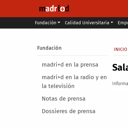
Pasar al contenido principal
Main menu
Fundación
Calidad Universitaria
Emp
Secondary breadcrumb
Fundación
Sobr
INICIO
Main menu
madri+d en la prensa
Sal
madri+d en la radio y en
Informa
la televisión
Notas de prensa
Dossieres de prensa