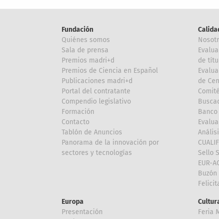
Fundación
Calida
Quiénes somos
Nosot
Sala de prensa
Evalua
Premios madri+d
de títu
Premios de Ciencia en Español
Evalua
Publicaciones madri+d
de Cen
Portal del contratante
Comité
Compendio legislativo
Buscad
Formación
Banco 
Contacto
Evalua
Tablón de Anuncios
Anális
Panorama de la innovación por
CUALI
sectores y tecnologías
Sello 
EUR-A
Buzón 
Felici
Europa
Cultura
Presentación
Feria 