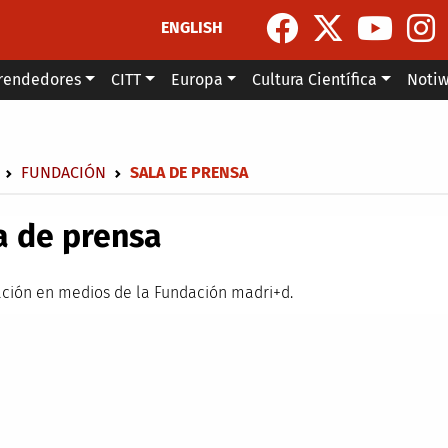
ENGLISH
rendedores
CITT
Europa
Cultura Científica
Noti
escribir enlaces de ayuda a la navegación
FUNDACIÓN
SALA DE PRENSA
a de prensa
ción en medios de la Fundación madri+d.