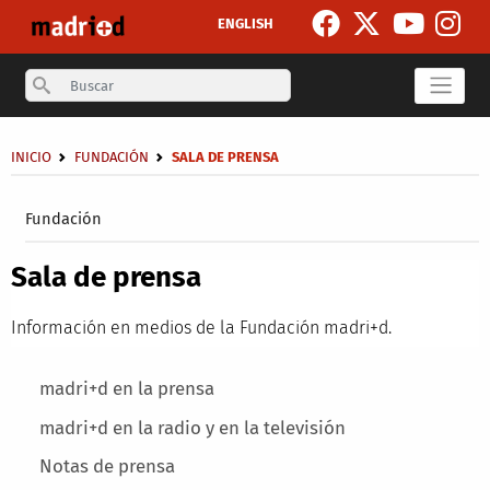
Pasar al contenido principal
ENGLISH
Search
Sobrescribir enlaces de ayuda a la navegación
INICIO
FUNDACIÓN
SALA DE PRENSA
Secondary breadcrumb
Fundación
Sala de prensa
Información en medios de la Fundación madri+d.
Main menu
madri+d en la prensa
madri+d en la radio y en la televisión
Notas de prensa