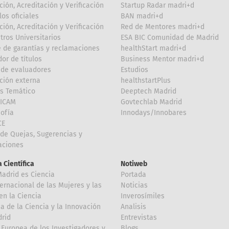
ción, Acreditación y Verificación
Startup Radar madri+d
los oficiales
BAN madri+d
ción, Acreditación y Verificación
Red de Mentores madri+d
tros Universitarios
ESA BIC Comunidad de Madrid
 de garantías y reclamaciones
healthStart madri+d
or de títulos
Business Mentor madri+d
de evaluadores
Estudios
ción externa
healthstartPlus
is Temático
Deeptech Madrid
FICAM
Govtechlab Madrid
Sofía
Innodays/Innobares
CE
de Quejas, Sugerencias y
taciones
 Científica
Notiweb
Madrid es Ciencia
Portada
ternacional de las Mujeres y las
Noticias
en la Ciencia
Inverosímiles
 de la Ciencia y la Innovación
Analisis
rid
Entrevistas
Europea de los Investigadores y
Blogs