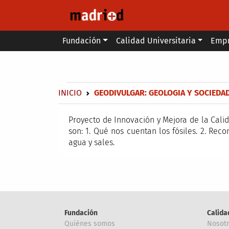
Pasar al contenido principal
Main menu
Fundación
Calidad Universitaria
Emp
Secondary breadcrumb
Sobrescribir enlaces de ayuda a 
INICIO
GEODIVULGAR: GEOLOGIA Y SOCIEDA
Proyecto de Innovación y Mejora de la Cali
son: 1. Qué nos cuentan los fósiles. 2. Rec
agua y sales.
Fundación
Calida
Quiénes somos
Nosot