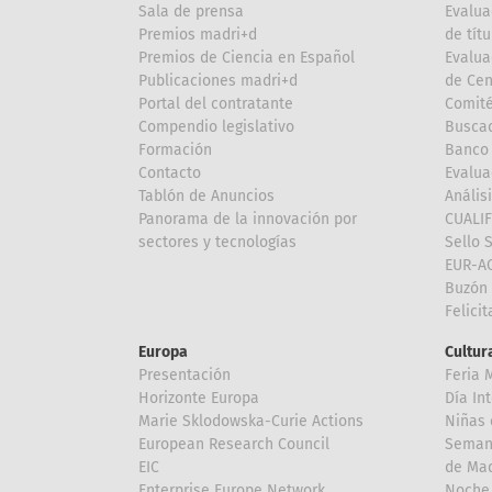
Sala de prensa
Evalua
Premios madri+d
de títu
Premios de Ciencia en Español
Evalua
Publicaciones madri+d
de Cen
Portal del contratante
Comité
Compendio legislativo
Buscad
Formación
Banco 
Contacto
Evalua
Tablón de Anuncios
Anális
Panorama de la innovación por
CUALI
sectores y tecnologías
Sello 
EUR-A
Buzón 
Felici
Europa
Cultura
Presentación
Feria 
Horizonte Europa
Día In
Marie Sklodowska-Curie Actions
Niñas 
European Research Council
Semana
EIC
de Mad
Enterprise Europe Network
Noche 