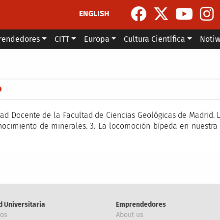
ENGLISH
rendedores
CITT
Europa
Cultura Científica
Noti
la navegación
D
dad Docente de la Facultad de Ciencias Geológicas de Madrid. 
onocimiento de minerales. 3. La locomoción bípeda en nuestra 
d Universitaria
Emprendedores
ros
About us