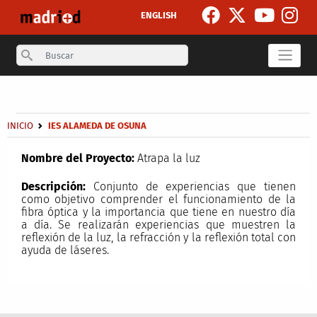
Pasar al contenido principal
ENGLISH
Search
Secondary breadcrumb
Sobrescribir enlaces de ayuda a la navegación
INICIO
IES ALAMEDA DE OSUNA
Nombre del Proyecto:
Atrapa la luz
Descripción:
Conjunto de experiencias que tienen
como objetivo comprender el funcionamiento de la
fibra óptica y la importancia que tiene en nuestro día
a día. Se realizarán experiencias que muestren la
reflexión de la luz, la refracción y la reflexión total con
ayuda de láseres.