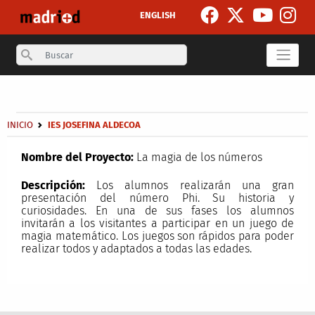
Pasar al contenido principal
ENGLISH
Search
Secondary breadcrumb
Sobrescribir enlaces de ayuda a la navegación
INICIO
IES JOSEFINA ALDECOA
Nombre del Proyecto:
La magia de los números
Descripción:
Los alumnos realizarán una gran
presentación del número Phi. Su historia y
curiosidades. En una de sus fases los alumnos
invitarán a los visitantes a participar en un juego de
magia matemático. Los juegos son rápidos para poder
realizar todos y adaptados a todas las edades.