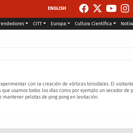
ENGLISH
rendedores
CITT
Europa
Cultura Científica
Noti
la navegación
experimentar con la creación de vórtices toroidales. El visitan
 que usamos todos los días como por ejemplo un secador de pe
de mantener pelotas de ping pong en levitación.