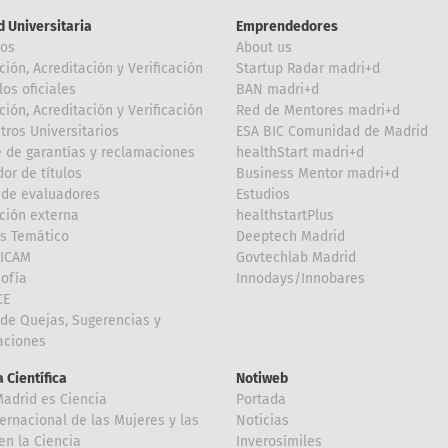
d Universitaria
Emprendedores
ros
About us
ción, Acreditación y Verificación
Startup Radar madri+d
los oficiales
BAN madri+d
ción, Acreditación y Verificación
Red de Mentores madri+d
tros Universitarios
ESA BIC Comunidad de Madrid
 de garantías y reclamaciones
healthStart madri+d
or de títulos
Business Mentor madri+d
de evaluadores
Estudios
ción externa
healthstartPlus
is Temático
Deeptech Madrid
FICAM
Govtechlab Madrid
Sofía
Innodays/Innobares
CE
de Quejas, Sugerencias y
taciones
 Científica
Notiweb
Madrid es Ciencia
Portada
ternacional de las Mujeres y las
Noticias
en la Ciencia
Inverosímiles