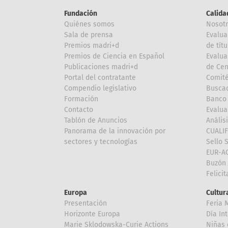
Fundación
Calida
Quiénes somos
Nosot
Sala de prensa
Evalua
Premios madri+d
de títu
Premios de Ciencia en Español
Evalua
Publicaciones madri+d
de Cen
Portal del contratante
Comité
Compendio legislativo
Buscad
Formación
Banco 
Contacto
Evalua
Tablón de Anuncios
Anális
Panorama de la innovación por
CUALI
sectores y tecnologías
Sello 
EUR-A
Buzón 
Felici
Europa
Cultura
Presentación
Feria 
Horizonte Europa
Día In
Marie Sklodowska-Curie Actions
Niñas 