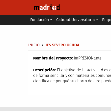
Pasar al contenido principal
Main menu
Fundación
Calidad Universitaria
Emp
Secondary breadcrumb
Sobrescribir enlaces de ayuda a 
INICIO
IES SEVERO OCHOA
Nombre del Proyecto:
imPRESIONante
Descripción:
El objetivo de la actividad es 
de forma sencilla y con materiales comunes
científica de por qué su chorro de aire pue