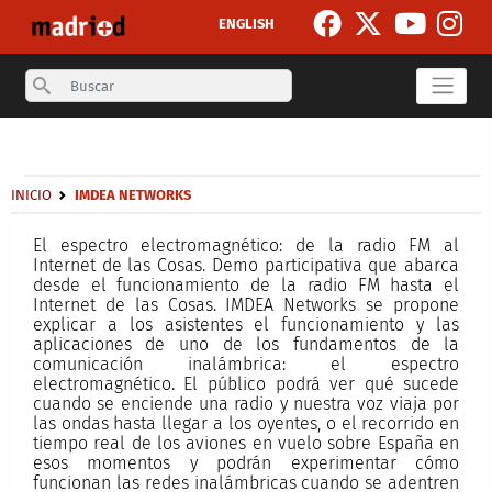
Pasar al contenido principal
ENGLISH
Search
Secondary breadcrumb
Sobrescribir enlaces de ayuda a la navegación
INICIO
IMDEA NETWORKS
El espectro electromagnético: de la radio FM al
Internet de las Cosas. Demo participativa que abarca
desde el funcionamiento de la radio FM hasta el
Internet de las Cosas. IMDEA Networks se propone
explicar a los asistentes el funcionamiento y las
aplicaciones de uno de los fundamentos de la
comunicación inalámbrica: el espectro
electromagnético. El público podrá ver qué sucede
cuando se enciende una radio y nuestra voz viaja por
las ondas hasta llegar a los oyentes, o el recorrido en
tiempo real de los aviones en vuelo sobre España en
esos momentos y podrán experimentar cómo
funcionan las redes inalámbricas cuando se adentren