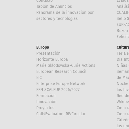
Contacto
Evalua
Tablón de Anuncios
Anális
Panorama de la innovación por
CUALI
sectores y tecnologías
Sello 
EUR-A
Buzón 
Felici
Europa
Cultura
Presentación
Feria 
Horizonte Europa
Día In
Marie Sklodowska-Curie Actions
Niñas 
European Research Council
Semana
EIC
de Mad
Enterprise Europe Network
Noche 
EEN SCALEUP 2026/2027
las In
Formación
Red de
Innovación
Wikipe
Proyectos
Cienci
Call4Evaluators RIVCircular
Cienci
Cátedr
las un