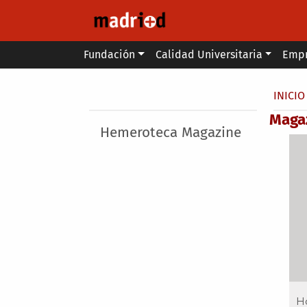
Pasar al contenido principal
Main menu
Fundación
Calidad Universitaria
Emp
Secondary breadcrumb
Sobr
INICIO
Maga
Main menu
Hemeroteca Magazine
H