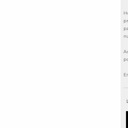
Ho
p
p
nu
A
po
E