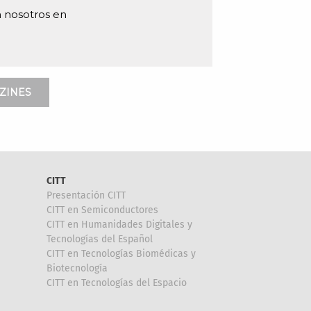
 nosotros en
ZINES
CITT
Presentación CITT
CITT en Semiconductores
CITT en Humanidades Digitales y
Tecnologías del Español
CITT en Tecnologías Biomédicas y
Biotecnología
CITT en Tecnologías del Espacio