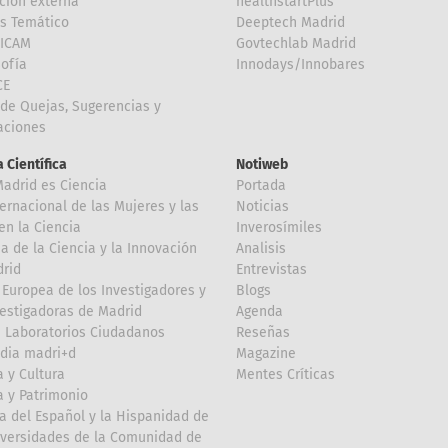
ción externa
healthstartPlus
is Temático
Deeptech Madrid
FICAM
Govtechlab Madrid
Sofía
Innodays/Innobares
CE
de Quejas, Sugerencias y
taciones
 Científica
Notiweb
Madrid es Ciencia
Portada
ternacional de las Mujeres y las
Noticias
en la Ciencia
Inverosímiles
 de la Ciencia y la Innovación
Analisis
rid
Entrevistas
Europea de los Investigadores y
Blogs
vestigadoras de Madrid
Agenda
 Laboratorios Ciudadanos
Reseñas
dia madri+d
Magazine
a y Cultura
Mentes Críticas
a y Patrimonio
a del Español y la Hispanidad de
iversidades de la Comunidad de