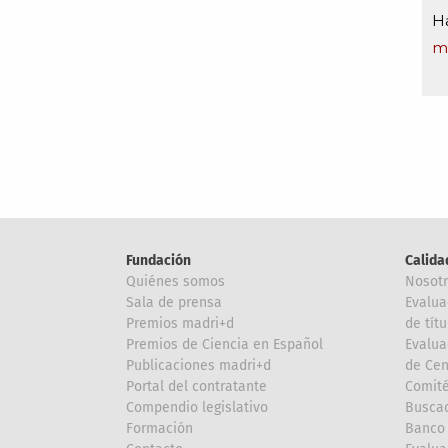
Ha
m
Fundación
Calida
Quiénes somos
Nosot
Sala de prensa
Evalua
Premios madri+d
de títu
Premios de Ciencia en Español
Evalua
Publicaciones madri+d
de Cen
Portal del contratante
Comité
Compendio legislativo
Buscad
Formación
Banco 