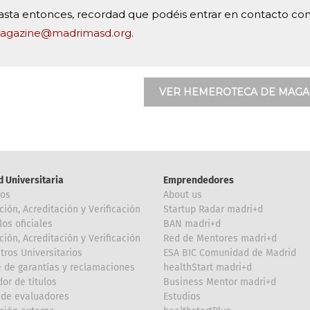
sta entonces, recordad que podéis entrar en contacto con
agazine@madrimasd.org
.
VER HEMEROTECA DE MAGA
d Universitaria
Emprendedores
ros
About us
ción, Acreditación y Verificación
Startup Radar madri+d
los oficiales
BAN madri+d
ción, Acreditación y Verificación
Red de Mentores madri+d
tros Universitarios
ESA BIC Comunidad de Madrid
 de garantías y reclamaciones
healthStart madri+d
or de títulos
Business Mentor madri+d
de evaluadores
Estudios