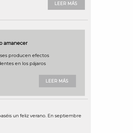
LEER MÁS
o amanecer
pses producen efectos
entes en los pájaros
LEER MÁS
séis un feliz verano. En septiembre