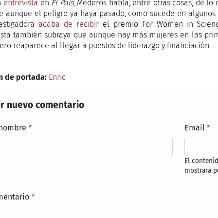
a
entrevista
en
El País
, Mederos habla, entre otras cosas, de l
te aunque el peligro ya haya pasado, como sucede en algunos 
estigadora
acaba de recibir
el premio For Women in Science
ista también subraya que aunque hay más mujeres en las prime
ero reaparece al llegar a puestos de liderazgo y financiación.
 de portada:
Enric
r nuevo comentario
 nombre
Email
El conteni
mostrará p
mentario