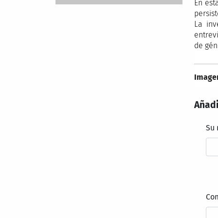
En est
persis
La inv
entrev
de gén
Imagen
Añadi
Su
Co