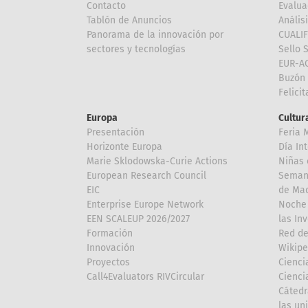
Contacto
Evalua
Tablón de Anuncios
Anális
Panorama de la innovación por
CUALI
sectores y tecnologías
Sello 
EUR-A
Buzón 
Felici
Europa
Cultura
Presentación
Feria 
Horizonte Europa
Día In
Marie Sklodowska-Curie Actions
Niñas 
European Research Council
Semana
EIC
de Mad
Enterprise Europe Network
Noche 
EEN SCALEUP 2026/2027
las In
Formación
Red de
Innovación
Wikipe
Proyectos
Cienci
Call4Evaluators RIVCircular
Cienci
Cátedr
las un