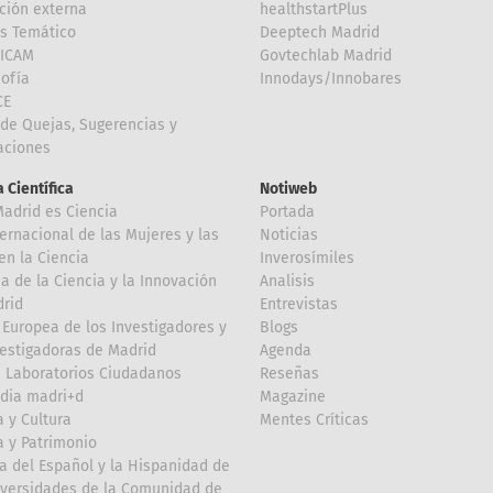
ción externa
healthstartPlus
is Temático
Deeptech Madrid
FICAM
Govtechlab Madrid
Sofía
Innodays/Innobares
CE
de Quejas, Sugerencias y
taciones
 Científica
Notiweb
Madrid es Ciencia
Portada
ternacional de las Mujeres y las
Noticias
en la Ciencia
Inverosímiles
 de la Ciencia y la Innovación
Analisis
rid
Entrevistas
Europea de los Investigadores y
Blogs
vestigadoras de Madrid
Agenda
 Laboratorios Ciudadanos
Reseñas
dia madri+d
Magazine
a y Cultura
Mentes Críticas
a y Patrimonio
a del Español y la Hispanidad de
iversidades de la Comunidad de