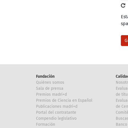
Est
sp
Fundación
Calida
Quiénes somos
Nosot
Sala de prensa
Evalua
Premios madri+d
de títu
Premios de Ciencia en Español
Evalua
Publicaciones madri+d
de Cen
Portal del contratante
Comité
Compendio legislativo
Buscad
Formación
Banco 