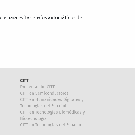
o y para evitar envíos automáticos de
CITT
Presentación CITT
CITT en Semiconductores
CITT en Humanidades Digitales y
Tecnologías del Español
CITT en Tecnologías Biomédicas y
Biotecnología
CITT en Tecnologías del Espacio