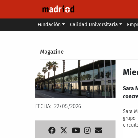
Pasar al contenido principal
Main menu
Fundación
Calidad Universitaria
Emp
Secondary breadcrumb
Magazine
Mie
Sara M
concr
FECHA
22/05/2026
Sara M
grupo 
circui