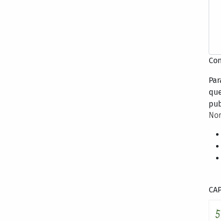
Con
Par
que
pub
Nor
CA