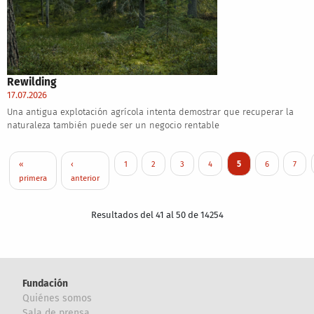
Rewilding
17.07.2026
Una antigua explotación agrícola intenta demostrar que recuperar la
naturaleza también puede ser un negocio rentable
Paginación
Primera página
Página anterior
Page
Page
Page
Page
Página actual
Page
Page
«
‹
1
2
3
4
5
6
7
primera
anterior
Resultados del 41 al 50 de 14254
Fundación
Quiénes somos
Sala de prensa