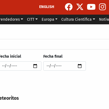
ENGLISH
rendedores
CITT
Europa
Cultura Científica
Noti
la navegación
Fecha inicial
Fecha final
eteoritos