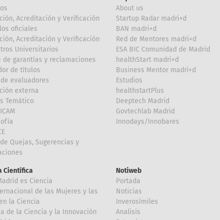
ros
About us
ción, Acreditación y Verificación
Startup Radar madri+d
los oficiales
BAN madri+d
ción, Acreditación y Verificación
Red de Mentores madri+d
tros Universitarios
ESA BIC Comunidad de Madrid
 de garantías y reclamaciones
healthStart madri+d
or de títulos
Business Mentor madri+d
de evaluadores
Estudios
ción externa
healthstartPlus
is Temático
Deeptech Madrid
FICAM
Govtechlab Madrid
Sofía
Innodays/Innobares
CE
de Quejas, Sugerencias y
taciones
 Científica
Notiweb
Madrid es Ciencia
Portada
ternacional de las Mujeres y las
Noticias
en la Ciencia
Inverosímiles
 de la Ciencia y la Innovación
Analisis