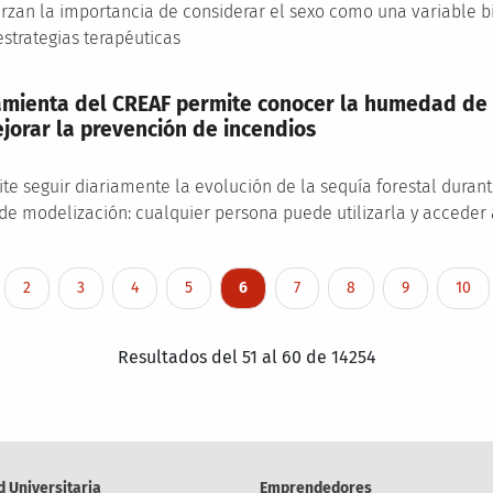
erzan la importancia de considerar el sexo como una variable 
strategias terapéuticas
mienta del CREAF permite conocer la humedad de 
jorar la prevención de incendios
e seguir diariamente la evolución de la sequía forestal durante
 de modelización: cualquier persona puede utilizarla y acceder
Page
Page
Page
Page
Página actual
Page
Page
Page
Page
2
3
4
5
6
7
8
9
10
Resultados del 51 al 60 de 14254
d Universitaria
Emprendedores