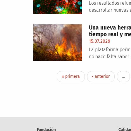
Los resultados refu
desarrollar nuevas e
Una nueva herra
tiempo real y me
15.07.2026
La plataforma permit
no hace falta saber
Paginación
Primera página
Página anterior
« primera
‹ anterior
…
Fundación
Calida