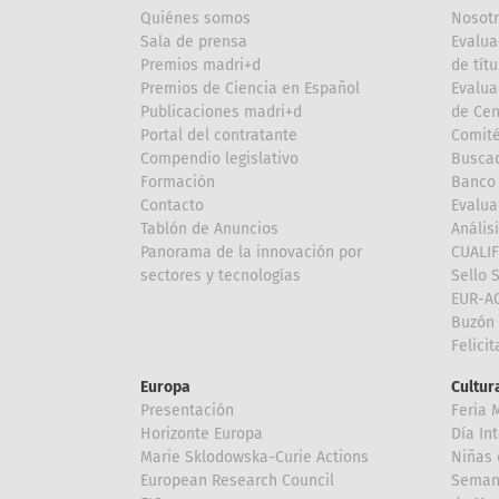
Quiénes somos
Nosot
Sala de prensa
Evalua
Premios madri+d
de títu
Premios de Ciencia en Español
Evalua
Publicaciones madri+d
de Cen
Portal del contratante
Comité
Compendio legislativo
Buscad
Formación
Banco 
Contacto
Evalua
Tablón de Anuncios
Anális
Panorama de la innovación por
CUALI
sectores y tecnologías
Sello 
EUR-A
Buzón 
Felici
Europa
Cultura
Presentación
Feria 
Horizonte Europa
Día In
Marie Sklodowska-Curie Actions
Niñas 
European Research Council
Semana