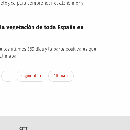
biológica para comprender el alzhéimer y
la vegetación de toda España en
 los últimos 365 días y la parte positiva es que
 al mapa
Siguiente página
Última página
…
siguiente ›
última »
CITT