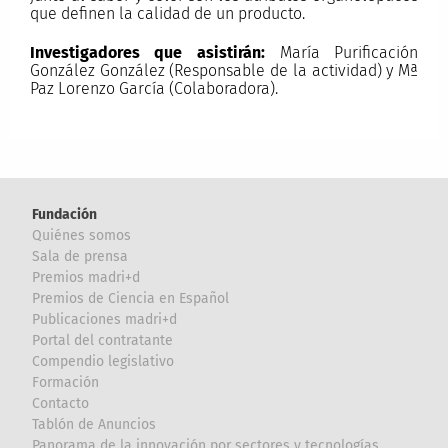
que definen la calidad de un producto.
Investigadores que asistirán:
María Purificación
González González (Responsable de la actividad) y Mª
Paz Lorenzo García (Colaboradora).
Fundación
Quiénes somos
Sala de prensa
Premios madri+d
Premios de Ciencia en Español
Publicaciones madri+d
Portal del contratante
Compendio legislativo
Formación
Contacto
Tablón de Anuncios
Panorama de la innovación por sectores y tecnologías