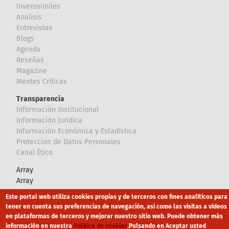
Inverosímiles
Analisis
Entrevistas
Blogs
Agenda
Reseñas
Magazine
Mentes Críticas
Transparencia
Información Institucional
Información Jurídica
Información Económica y Estadística
Proteccion de Datos Personales
Canal Ético
Array
Array
Este portal web utiliza cookies propias y de terceros con fines analíticos para
Footer
tener en cuenta sus preferencias de navegación, así como las visitas a vídeos
Canal Ético
eduroam
Mapa Web
en plataformas de terceros y mejorar nuestro sitio web. Puede obtener más
información en nuestra
Política de cookies
.
Pulsando en Aceptar usted
Política privacidad
Política de cookies
Aviso legal