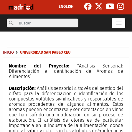
Pasar al contenido principal
ENGLISH
Search
Secondary breadcrumb
Sobrescribir enlaces de ayuda a la navegación
INICIO
UNIVERSIDAD SAN PABLO CEU
Nombre del Proyecto:
“Análisis Sensorial:
Diferenciación e Identificación de Aromas de
Alimentos”
Descripción:
Análisis sensorial a través del sentido del
olfato para la diferenciación e identificación de los
compuestos volátiles significativos y responsables de
aromas procedentes de algunos alimentos. Estos
aromas pueden encontrarse y ser detectados en vinos
que han sufrido una maduración en su proceso de
elaboración. El análisis de olores es de particular
importancia en la industria de la alimentación, donde
junto al sabor y color son los atributos organolépticos