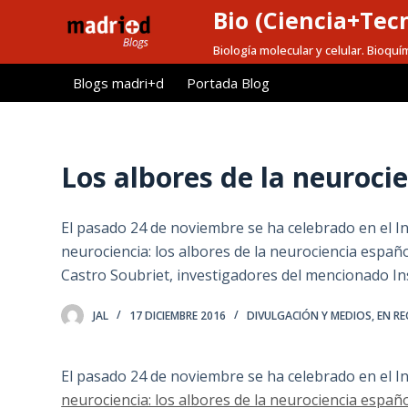
Bio (Ciencia+Tec
S
a
Biología molecular y celular. Bioquí
l
Blogs madri+d
Portada Blog
t
a
r
a
Los albores de la neuroci
l
c
El pasado 24 de noviembre se ha celebrado en el Ins
o
neurociencia: los albores de la neurociencia espa
n
Castro Soubriet, investigadores del mencionado Ins
t
e
JAL
17 DICIEMBRE 2016
DIVULGACIÓN Y MEDIOS
,
EN RE
n
i
d
El pasado 24 de noviembre se ha celebrado en el In
o
neurociencia: los albores de la neurociencia españ