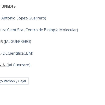
UNEDtv
é Antonio López-Guerrero)
ra Científica -Centro de Biología Molecular)
ER
(JALGUERRERO)
R
(DCCientificaCBM)
-IN
(Jal Guerrero)
go Ramón y Cajal