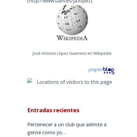
(
http://www.uam.es/ja.lopez
).
e
José Antonio López Guerrero en Wikipedia
Entradas recientes
Pertenecer a un club que admite a
gente como yo…