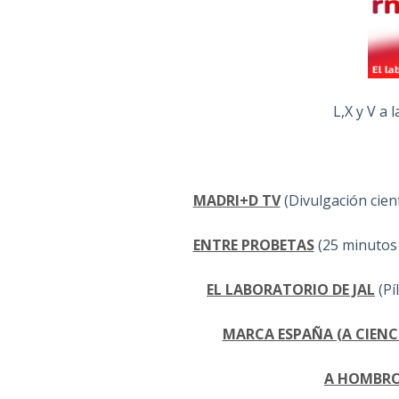
L,X y V a 
MADRI+D TV
(Divulgación cien
ENTRE PROBETAS
(25 minutos 
EL LABORATORIO DE JAL
(Pí
MARCA ESPAÑA (A CIENCI
A HOMBRO