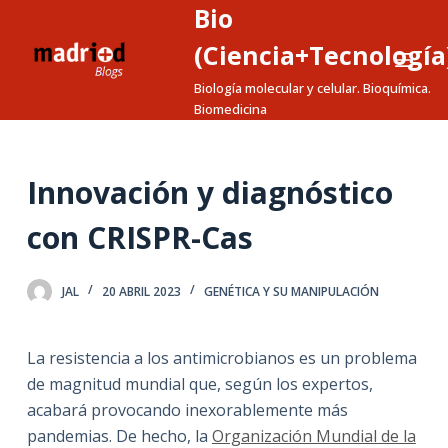
Bio
S
a
(Ciencia+Tecnología
l
Biología molecular y celular. Bioquímica.
t
Biomedicina
a
r
a
Innovación y diagnóstico
l
con CRISPR-Cas
c
o
n
JAL
20 ABRIL 2023
GENÉTICA Y SU MANIPULACIÓN
t
e
La resistencia a los antimicrobianos es un problema
n
de magnitud mundial que, según los expertos,
i
acabará provocando inexorablemente más
d
pandemias. De hecho, la
Organización Mundial de la
o