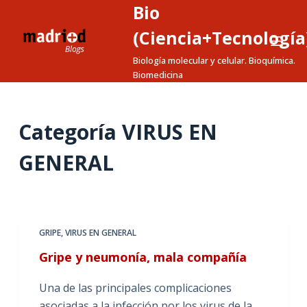
Bio
S
a
(Ciencia+Tecnología
l
Biología molecular y celular. Bioquímica.
t
Biomedicina
a
r
a
Categoría
VIRUS EN
l
GENERAL
c
o
n
t
e
GRIPE
,
VIRUS EN GENERAL
n
Gripe y neumonía, mala compañía
i
d
Una de las principales complicaciones
o
asociadas a la infección por los virus de la