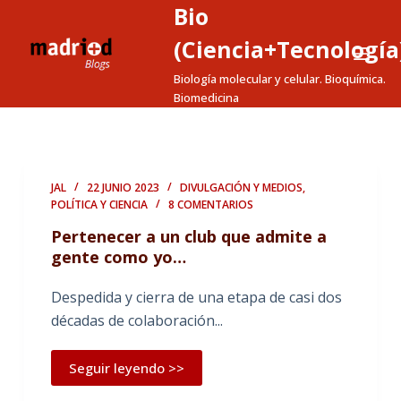
Bio
S
a
(Ciencia+Tecnología
l
Biología molecular y celular. Bioquímica.
t
Biomedicina
a
r
a
l
JAL
22 JUNIO 2023
DIVULGACIÓN Y MEDIOS
,
POLÍTICA Y CIENCIA
8 COMENTARIOS
c
o
Pertenecer a un club que admite a
n
gente como yo…
t
Despedida y cierra de una etapa de casi dos
e
décadas de colaboración...
n
i
Seguir leyendo >>
d
o