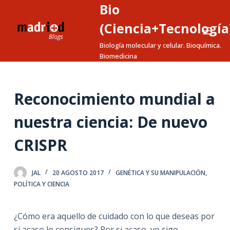
Bio
S
a
(Ciencia+Tecnología
l
Biología molecular y celular. Bioquímica.
t
Biomedicina
a
r
a
Reconocimiento mundial a
l
nuestra ciencia: De nuevo
c
o
CRISPR
n
t
e
JAL
20 AGOSTO 2017
GENÉTICA Y SU MANIPULACIÓN
,
POLÍTICA Y CIENCIA
n
i
d
¿Cómo era aquello de cuidado con lo que deseas por
o
si acaso lo consigues? Por si acaso, yo sigo