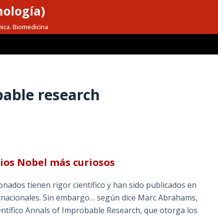
nología)
mica. Biomedicina
able research
mios Nobel más curiosos
onados tienen rigor científico y han sido publicados en
nternacionales. Sin embargo… según dice Marc Abrahams,
entífico Annals of Improbable Research, que otorga los