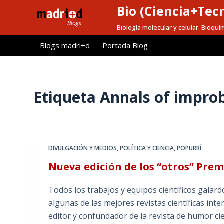
Bio (Ciencia+Tec
S
a
Biología molecular y celular. Bioquí
l
Blogs madri+d
Portada Blog
t
a
r
a
Etiqueta
Annals of improb
l
c
o
n
DIVULGACIÓN Y MEDIOS
,
POLÍTICA Y CIENCIA
,
POPURRÍ
t
Nueva edición de los “otros” Pre
e
n
Todos los trabajos y equipos científicos galard
i
algunas de las mejores revistas científicas i
d
editor y confundador de la revista de humor ci
o