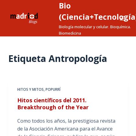
Bio
S
a
(Ciencia+Tecnología
l
Biología molecular y celular. Bioquímica.
t
Biomedicina
a
r
a
Etiqueta
Antropología
l
c
o
n
HITOS Y MITOS
,
POPURRÍ
t
Hitos científicos del 2011.
e
Breakthrough of the Year
n
i
Como todos los años, la prestigiosa revista
d
de la Asociación Americana para el Avance
o