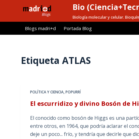
Bio (Ciencia+Tec
S
a
Biología molecular y celular. Bioquí
l
Blogs madri+d
Portada Blog
t
a
r
a
Etiqueta
ATLAS
l
c
o
n
POLÍTICA Y CIENCIA
,
POPURRÍ
t
El escurridizo y divino Bosón de H
e
n
El conocido como bosón de Higgs es una partíc
i
entre otros, en 1964, que podría aclarar el co
d
deje un poco... frío, y tendría que decirle que 
o