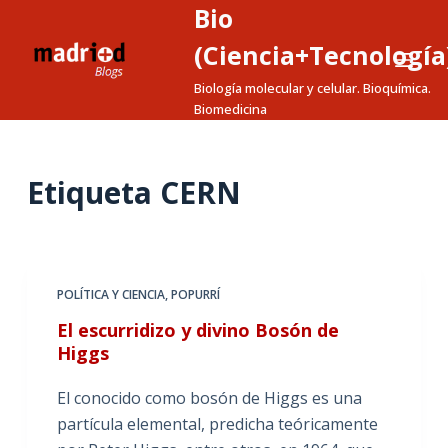
Bio
S
a
(Ciencia+Tecnología
l
Biología molecular y celular. Bioquímica.
t
Biomedicina
a
r
a
Etiqueta
CERN
l
c
o
n
POLÍTICA Y CIENCIA
,
POPURRÍ
t
El escurridizo y divino Bosón de
e
Higgs
n
i
El conocido como bosón de Higgs es una
d
partícula elemental, predicha teóricamente
o