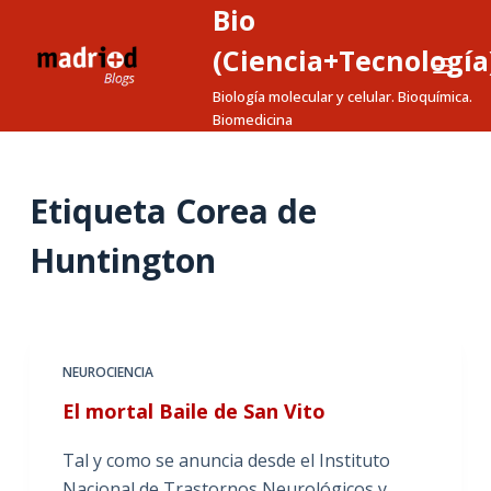
Bio
S
a
(Ciencia+Tecnología
l
Biología molecular y celular. Bioquímica.
t
Biomedicina
a
r
a
Etiqueta
Corea de
l
Huntington
c
o
n
t
e
NEUROCIENCIA
n
El mortal Baile de San Vito
i
d
Tal y como se anuncia desde el Instituto
o
Nacional de Trastornos Neurológicos y